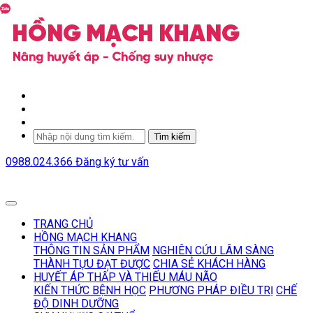
Tìm kiếm
0988.024.366
Đăng ký tư vấn
TRANG CHỦ
HỒNG MẠCH KHANG
THÔNG TIN SẢN PHẨM
NGHIÊN CỨU LÂM SÀNG
THÀNH TỰU ĐẠT ĐƯỢC
CHIA SẺ KHÁCH HÀNG
HUYẾT ÁP THẤP VÀ THIẾU MÁU NÃO
KIẾN THỨC BỆNH HỌC
PHƯƠNG PHÁP ĐIỀU TRỊ
CHẾ
ĐỘ DINH DƯỠNG