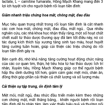
lactate, L – carnitine fumarate, Hồng Mạch Khang mang đến 3
lợi ích tuyệt vời cho người bệnh rối loạn tiền đình:
Giảm nhanh triệu chứng hoa mắt, chóng mặt, đau đầu
Mục tiêu quan trọng nhất trong rối loạn tiền đình là cắt nhanh
các cơn hoa mắt, chóng mặt, đau đầu, mất ngủ... Qua nhiều
nghiên cứu, các nhà khoa học nhận thấy rằng, một số hoạt chất
chiết xuất từ thảo dược Đương quy đã làm tốt điều này, nó có
tác dụng kích thích tủy xương tăng sinh tạo máu, hoạt huyết
tăng cường tuần hoàn, giúp cải thiện các triệu chứng do rối
loạn tiền đình gây ra.
Bên cạnh đó, nhờ khả năng tăng cường hoạt động chức năng
của các cơ quan tim, thận, hệ tiêu hóa từ hai thảo dược Ích trí
nhân, Xuyên tiêu, Hồng Mạch Khang giúp cơ thể người bệnh
hấp thu dinh dưỡng tốt hơn, giảm cảm giác mệt mỏi, chán ăn,
đồng thời góp phần cải thiện cả chất lượng và số lượng máu.
Cải thiện sự tập trung, ổn định tâm lý
Mệt mỏi, mất ngủ, đau nhức đầu triển miên kèm theo những
cơn chóng mặt, mất thăng bằng,… khiến người bệnh rối loạn
tiền đình dễ bị phân tâm, làm việc thiếu hiệu quả và thường nổi