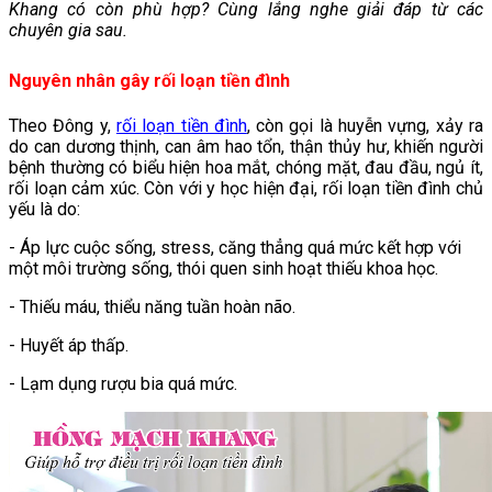
Khang có còn phù hợp? Cùng lắng nghe giải đáp từ các
chuyên gia sau.
Nguyên nhân gây rối loạn tiền đình
Theo Đông y,
rối loạn tiền đình
, còn gọi là huyễn vựng, xảy ra
do can dương thịnh, can âm hao tổn, thận thủy hư, khiến người
bệnh thường có biểu hiện hoa mắt, chóng mặt, đau đầu, ngủ ít,
rối loạn cảm xúc. Còn với y học hiện đại, rối loạn tiền đình chủ
yếu là do:
- Áp lực cuộc sống, stress, căng thẳng quá mức kết hợp với
một môi trường sống, thói quen sinh hoạt thiếu khoa học.
- Thiếu máu, thiểu năng tuần hoàn não.
- Huyết áp thấp.
- Lạm dụng rượu bia quá mức.