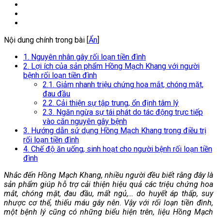
Nội dung chính trong bài [
Ẩn
]
1. Nguyên nhân gây rối loạn tiền đình
2. Lợi ích của sản phẩm Hồng Mạch Khang với người
bệnh rối loạn tiền đình
2.1. Giảm nhanh triệu chứng hoa mắt, chóng mặt,
đau đầu
2.2. Cải thiện sự tập trung, ổn định tâm lý
2.3. Ngăn ngừa sự tái phát do tác động trực tiếp
vào căn nguyên gây bệnh
3. Hướng dẫn sử dụng Hồng Mạch Khang trong điều trị
rối loạn tiền đình
4. Chế độ ăn uống, sinh hoạt cho người bệnh rối loạn tiền
đình
Nhắc đến Hồng Mạch Khang, nhiều người đều biết rằng đây là
sản phẩm giúp hỗ trợ cải thiện hiệu quả các triệu chứng hoa
mắt, chóng mặt, đau đầu, mất ngủ,… do huyết áp thấp, suy
nhược cơ thể, thiếu máu gây nên. Vậy với rối loạn tiền đình,
một bệnh lý cũng có những biểu hiện trên, liệu Hồng Mạch