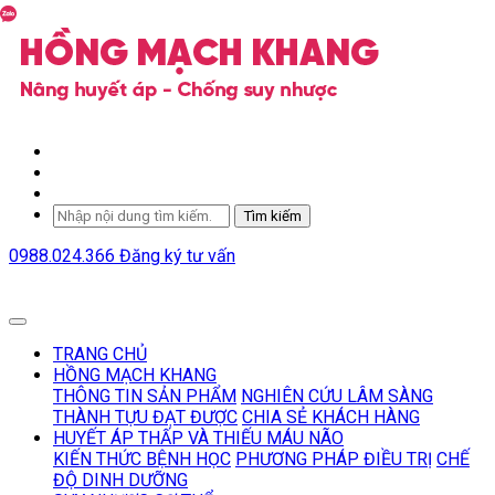
Tìm kiếm
0988.024.366
Đăng ký tư vấn
TRANG CHỦ
HỒNG MẠCH KHANG
THÔNG TIN SẢN PHẨM
NGHIÊN CỨU LÂM SÀNG
THÀNH TỰU ĐẠT ĐƯỢC
CHIA SẺ KHÁCH HÀNG
HUYẾT ÁP THẤP VÀ THIẾU MÁU NÃO
KIẾN THỨC BỆNH HỌC
PHƯƠNG PHÁP ĐIỀU TRỊ
CHẾ
ĐỘ DINH DƯỠNG