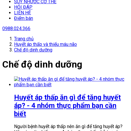
SUY NHƯƠC CƠ THỂ
HỎI ĐÁP
LIÊN HỆ
Điểm bán
0988.024.366
Trang chủ
Huyết áp thấp và thiếu máu não
Chế độ dinh dưỡng
Chế độ dinh dưỡng
Huyết áp thấp ăn gì để tăng huyết
áp? - 4 nhóm thực phẩm bạn cần
biết
Người bệnh huyết áp thấp nên ăn gì để tăng huyết áp?