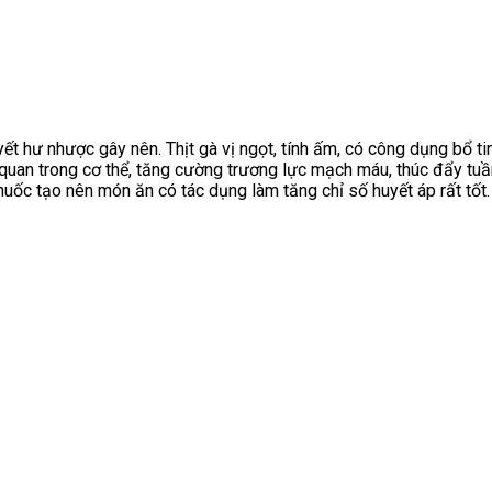
 hư nhược gây nên. Thịt gà vị ngọt, tính ấm, có công dụng bổ tinh
uan trong cơ thể, tăng cường trương lực mạch máu, thúc đẩy tuần h
huốc tạo nên món ăn có tác dụng làm tăng chỉ số huyết áp rất tốt.