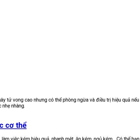
tử vong cao nhưng có thể phòng ngừa và điều trị hiệu quả nếu p
c nhẹ nhàng.
c cơ thể
làm việc kém hiệu quả, nhanh mệt, ăn kém, ngủ kém... Có thể hạ