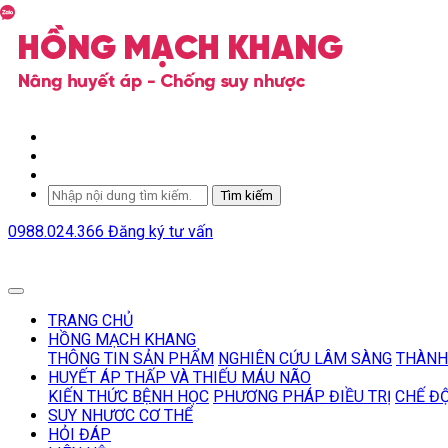
Tìm kiếm
0988.024.366
Đăng ký tư vấn
TRANG CHỦ
HỒNG MẠCH KHANG
THÔNG TIN SẢN PHẨM
NGHIÊN CỨU LÂM SÀNG
THÀNH
HUYẾT ÁP THẤP VÀ THIẾU MÁU NÃO
KIẾN THỨC BỆNH HỌC
PHƯƠNG PHÁP ĐIỀU TRỊ
CHẾ Đ
SUY NHƯƠC CƠ THỂ
HỎI ĐÁP