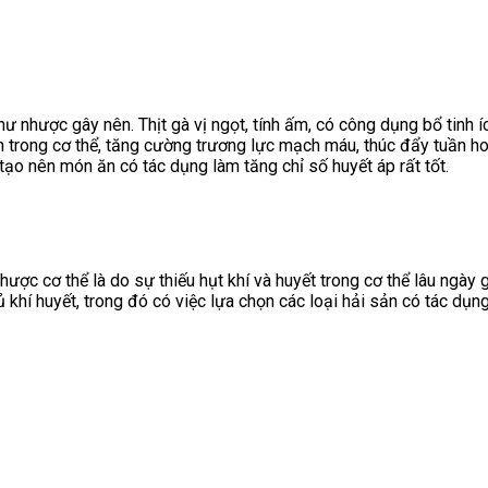
ư nhược gây nên. Thịt gà vị ngọt, tính ấm, có công dụng bổ tinh íc
rong cơ thể, tăng cường trương lực mạch máu, thúc đẩy tuần hoàn 
tạo nên món ăn có tác dụng làm tăng chỉ số huyết áp rất tốt.
ợc cơ thể là do sự thiếu hụt khí và huyết trong cơ thể lâu ngày g
khí huyết, trong đó có việc lựa chọn các loại hải sản có tác dụng