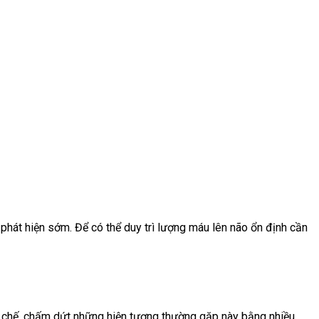
hát hiện sớm. Để có thể duy trì lượng máu lên não ổn định cần
n chế, chấm dứt những hiện tượng thường gặp này bằng nhiều