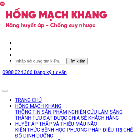
Tìm kiếm
0988.024.366
Đăng ký tư vấn
TRANG CHỦ
HỒNG MẠCH KHANG
THÔNG TIN SẢN PHẨM
NGHIÊN CỨU LÂM SÀNG
THÀNH TỰU ĐẠT ĐƯỢC
CHIA SẺ KHÁCH HÀNG
HUYẾT ÁP THẤP VÀ THIẾU MÁU NÃO
KIẾN THỨC BỆNH HỌC
PHƯƠNG PHÁP ĐIỀU TRỊ
CHẾ
ĐỘ DINH DƯỠNG