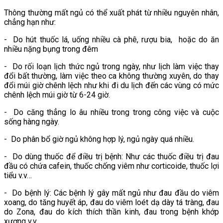
Thông thường mất ngủ có thể xuất phát từ nhiều nguyên nhân,
chẳng hạn như:
- Do hút thuốc lá, uống nhiều cà phê, rượu bia, hoặc do ăn
nhiều nặng bụng trong đêm
- Do rối loạn lịch thức ngủ trong ngày, như lịch làm việc thay
đổi bất thường, làm việc theo ca không thường xuyên, do thay
đổi múi giờ chênh lệch như khi đi du lịch đến các vùng có mức
chênh lệch múi giờ từ 6-24 giờ.
- Do căng thẳng lo âu nhiều trong trong công việc và cuộc
sống hàng ngày.
- Do phân bổ giờ ngủ không hợp lý, ngủ ngày quá nhiều.
- Do dùng thuốc để điều trị bệnh: Như các thuốc điều trị đau
đầu có chứa cafein, thuốc chống viêm như corticoide, thuốc lợi
tiểu v.v…
- Do bệnh lý: Các bệnh lý gây mất ngủ như đau đầu do viêm
xoang, do tăng huyết áp, đau do viêm loét dạ dày tá tràng, đau
do Zona, đau do kích thích thần kinh, đau trong bệnh khớp
xương v.v…