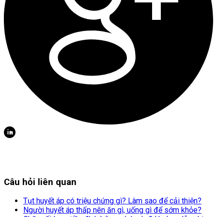
Câu hỏi liên quan
Tụt huyết áp có triệu chứng gì? Làm sao để cải thiện?
Người huyết áp thấp nên ăn gì, uống gì để sớm khỏe?