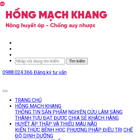
Tìm kiếm
0988.024.366
Đăng ký tư vấn
TRANG CHỦ
HỒNG MẠCH KHANG
THÔNG TIN SẢN PHẨM
NGHIÊN CỨU LÂM SÀNG
THÀNH TỰU ĐẠT ĐƯỢC
CHIA SẺ KHÁCH HÀNG
HUYẾT ÁP THẤP VÀ THIẾU MÁU NÃO
KIẾN THỨC BỆNH HỌC
PHƯƠNG PHÁP ĐIỀU TRỊ
CHẾ
ĐỘ DINH DƯỠNG