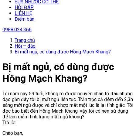
SUY NHƯƠC CƠ THỂ
HỎI ĐÁP
LIÊN HỆ
Điểm bán
0988.024.366
Trang chủ
Hỏi – đáp
Bị mất ngủ, có dùng được Hồng Mạch Khang?
Bị mất ngủ, có dùng được
Hồng Mạch Khang?
Tôi năm nay 59 tuổi, không rõ được nguyên nhân từ đâu nhưng
dạo gần đây tôi bị mất ngủ liên tục. Trằn trọc cả đêm đến 2,3h
sáng mới ngủ được và chỉ chợp mắt một lúc là lại tỉnh giấc. Tôi
đọc báo biết đến Hồng Mạch Khang, vậy tôi có nên sử dụng
để làm giảm tình trạng mất ngủ không?
Trả lời:
Chào bạn,