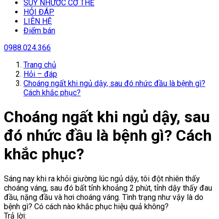
SUY NHƯƠC CƠ THỂ
HỎI ĐÁP
LIÊN HỆ
Điểm bán
0988.024.366
Trang chủ
Hỏi – đáp
Choáng ngất khi ngủ dậy, sau đó nhức đầu là bệnh gì?
Cách khắc phục?
Choáng ngất khi ngủ dậy, sau
đó nhức đầu là bệnh gì? Cách
khắc phục?
Sáng nay khi ra khỏi giường lúc ngủ dậy, tôi đột nhiên thấy
choáng váng, sau đó bất tỉnh khoảng 2 phút, tỉnh dậy thấy đau
đầu, nặng đầu và hơi choáng váng. Tình trạng như vậy là do
bệnh gì? Có cách nào khắc phục hiệu quả không?
Trả lời: