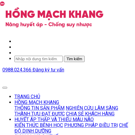
Tìm kiếm
0988.024.366
Đăng ký tư vấn
TRANG CHỦ
HỒNG MẠCH KHANG
THÔNG TIN SẢN PHẨM
NGHIÊN CỨU LÂM SÀNG
THÀNH TỰU ĐẠT ĐƯỢC
CHIA SẺ KHÁCH HÀNG
HUYẾT ÁP THẤP VÀ THIẾU MÁU NÃO
KIẾN THỨC BỆNH HỌC
PHƯƠNG PHÁP ĐIỀU TRỊ
CHẾ
ĐỘ DINH DƯỠNG