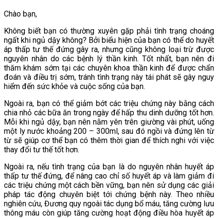
Chào bạn,
Không biết bạn có thường xuyên gặp phải tình trạng choáng
ngất khi ngủ dậy không? Bởi biểu hiện của bạn có thể do huyết
áp thấp tư thế đứng gây ra, nhưng cũng không loại trừ được
nguyên nhân do các bệnh lý thần kinh. Tốt nhất, bạn nên đi
thăm khám sớm tại các chuyên khoa thần kinh để được chẩn
đoán và điều trị sớm, tránh tình trạng này tái phát sẽ gây nguy
hiểm đến sức khỏe và cuộc sống của bạn.
Ngoài ra, bạn có thể giảm bớt các triệu chứng này bằng cách
chia nhỏ các bữa ăn trong ngày để hấp thu dinh dưỡng tốt hơn.
Mỗi khi ngủ dậy, bạn nên nằm yên trên giường vài phút, uống
một ly nước khoảng 200 – 300ml, sau đó ngồi và đứng lên từ
từ sẽ giúp cơ thể bạn có thêm thời gian để thích nghi với việc
thay đổi tư thế tốt hơn.
Ngoài ra, nếu tình trạng của bạn là do nguyên nhân huyết áp
thấp tư thế đứng, để nâng cao chỉ số huyết áp và làm giảm đi
các triệu chứng một cách bền vững, bạn nên sử dụng các giải
pháp tác động chuyên biệt tới chứng bệnh này. Theo nhiều
nghiên cứu, Đương quy ngoài tác dụng bổ máu, tăng cường lưu
thông máu còn giúp tăng cường hoạt động điều hòa huyết áp