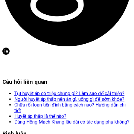
Câu hỏi liên quan
Tụt huyết áp có triệu chứng gì? Làm sao để cải thiện?
Người huyết áp thấp nên ăn gì, uống gì để sớm khỏe?
Chữa rối loạn tiền đình bằng cách nào? Hướng dẫn chi
tiết
Huyết áp thấp là thế nào?
Dùng Hồng Mạch Khang lâu dài có tác dụng phụ không?
Bình luận