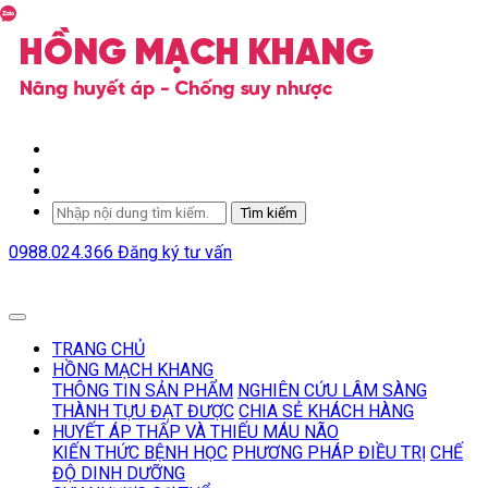
Tìm kiếm
0988.024.366
Đăng ký tư vấn
TRANG CHỦ
HỒNG MẠCH KHANG
THÔNG TIN SẢN PHẨM
NGHIÊN CỨU LÂM SÀNG
THÀNH TỰU ĐẠT ĐƯỢC
CHIA SẺ KHÁCH HÀNG
HUYẾT ÁP THẤP VÀ THIẾU MÁU NÃO
KIẾN THỨC BỆNH HỌC
PHƯƠNG PHÁP ĐIỀU TRỊ
CHẾ
ĐỘ DINH DƯỠNG