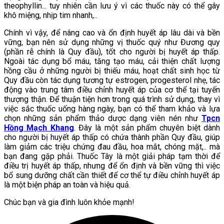
theophyllin... tuy nhiên cần lưu ý vì các thuốc này có thể gây
khô miệng, nhịp tim nhanh,..
Chính vì vậy, để nâng cao và ổn định huyết áp lâu dài và bền
vững, bạn nên sử dụng những vị thuốc quý như Đương quy
(phần rễ chính là Quy đầu), tốt cho người bị huyết áp thấp.
Ngoài tác dụng bổ máu, tăng tạo máu, cải thiện chất lượng
hồng cầu ở những người bị thiếu máu, hoạt chất sinh học từ
Quy đầu còn tác dụng tương tự estrogen, progesterol nhẹ, tác
động vào trung tâm điều chỉnh huyết áp của cơ thể tại tuyến
thượng thận. Để thuận tiện hơn trong quá trình sử dụng, thay vì
việc sắc thuốc uống hàng ngày, bạn có thể tham khảo và lựa
chọn những sản phẩm thảo dược dạng viên nén như
Tpcn
Hồng Mạch Khang
. Đây là một sản phẩm chuyên biệt dành
cho người bị huyết áp thấp có chứa thành phần Quy đầu, giúp
làm giảm các triệu chứng đau đầu, hoa mắt, chóng mặt,.. mà
bạn đang gặp phải. Thuốc Tây là một giải pháp tạm thời để
điều trị huyết áp thấp, nhưng để ổn định và bền vững thì việc
bổ sung dưỡng chất cần thiết để cơ thể tự điều chỉnh huyết áp
là một biện pháp an toàn và hiệu quả.
Chúc bạn và gia đình luôn khỏe mạnh!