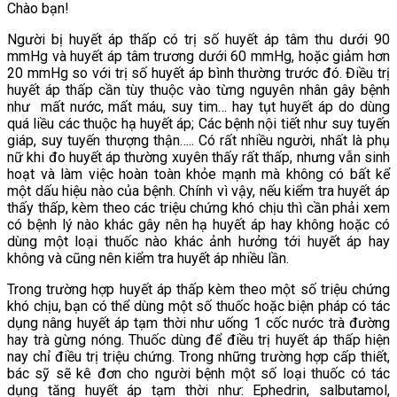
Chào bạn!
Người bị huyết áp thấp có trị số huyết áp tâm thu dưới 90
mmHg và huyết áp tâm trương dưới 60 mmHg, hoặc giảm hơn
20 mmHg so với trị số huyết áp bình thường trước đó. Điều trị
huyết áp thấp cần tùy thuộc vào từng nguyên nhân gây bệnh
như mất nước, mất máu, suy tim… hay tụt huyết áp do dùng
quá liều các thuộc hạ huyết áp; Các bệnh nội tiết như suy tuyến
giáp, suy tuyến thượng thận….. Có rất nhiều người, nhất là phụ
nữ khi đo huyết áp thường xuyên thấy rất thấp, nhưng vẫn sinh
hoạt và làm việc hoàn toàn khỏe mạnh mà không có bất kể
một dấu hiệu nào của bệnh. Chính vì vậy, nếu kiểm tra huyết áp
thấy thấp, kèm theo các triệu chứng khó chịu thì cần phải xem
có bệnh lý nào khác gây nên hạ huyết áp hay không hoặc có
dùng một loại thuốc nào khác ảnh hưởng tới huyết áp hay
không và cũng nên kiểm tra huyết áp nhiều lần.
Trong trường hợp huyết áp thấp kèm theo một số triệu chứng
khó chịu, bạn có thể dùng một số thuốc hoặc biện pháp có tác
dụng nâng huyết áp tạm thời như uống 1 cốc nước trà đường
hay trà gừng nóng. Thuốc dùng để điều trị huyết áp thấp hiện
nay chỉ điều trị triệu chứng. Trong những trường hợp cấp thiết,
bác sỹ sẽ kê đơn cho người bệnh một số loại thuốc có tác
dụng tăng huyết áp tạm thời như: Ephedrin, salbutamol,