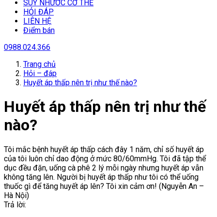
SUY NHƯƠC CƠ THỂ
HỎI ĐÁP
LIÊN HỆ
Điểm bán
0988.024.366
Trang chủ
Hỏi – đáp
Huyết áp thấp nên trị như thế nào?
Huyết áp thấp nên trị như thế
nào?
Tôi mắc bệnh huyết áp thấp cách đây 1 năm, chỉ số huyết áp
của tôi luôn chỉ dao động ở mức 80/60mmHg. Tôi đã tập thể
dục đều đặn, uống cà phê 2 lý mỗi ngày nhưng huyết áp vẫn
không tăng lên. Người bị huyết áp thấp như tôi có thể uống
thuốc gì để tăng huyết áp lên? Tôi xin cảm ơn! (Nguyễn An –
Hà Nội)
Trả lời: