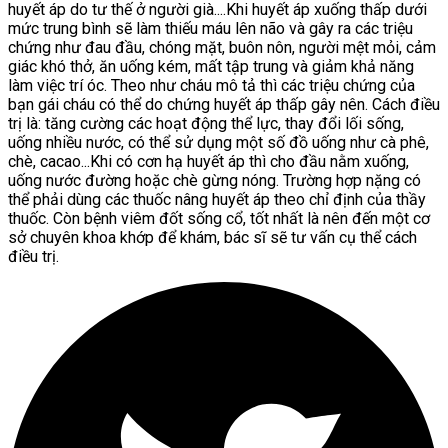
huyết áp do tư thế ở người già....Khi huyết áp xuống thấp dưới
mức trung bình sẽ làm thiếu máu lên não và gây ra các triệu
chứng như đau đầu, chóng mặt, buôn nôn, người mệt mỏi, cảm
giác khó thở, ăn uống kém, mất tập trung và giảm khả năng
làm việc trí óc. Theo như cháu mô tả thì các triệu chứng của
bạn gái cháu có thể do chứng huyết áp thấp gây nên. Cách điều
trị là: tăng cường các hoạt động thể lực, thay đổi lối sống,
uống nhiều nước, có thể sử dụng một số đồ uống như cà phê,
chè, cacao...Khi có cơn hạ huyết áp thì cho đầu nằm xuống,
uống nước đường hoặc chè gừng nóng. Trường hợp nặng có
thể phải dùng các thuốc nâng huyết áp theo chỉ định của thầy
thuốc. Còn bệnh viêm đốt sống cổ, tốt nhất là nên đến một cơ
sở chuyên khoa khớp để khám, bác sĩ sẽ tư vấn cụ thể cách
điều trị.