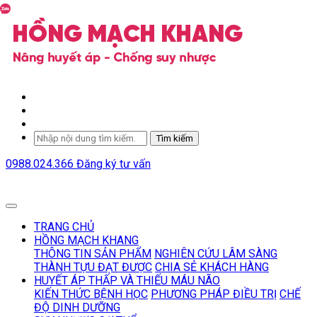
Tìm kiếm
0988.024.366
Đăng ký tư vấn
TRANG CHỦ
HỒNG MẠCH KHANG
THÔNG TIN SẢN PHẨM
NGHIÊN CỨU LÂM SÀNG
THÀNH TỰU ĐẠT ĐƯỢC
CHIA SẺ KHÁCH HÀNG
HUYẾT ÁP THẤP VÀ THIẾU MÁU NÃO
KIẾN THỨC BỆNH HỌC
PHƯƠNG PHÁP ĐIỀU TRỊ
CHẾ
ĐỘ DINH DƯỠNG