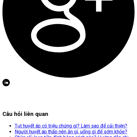
Câu hỏi liên quan
Tụt huyết áp có triệu chứng gì? Làm sao để cải thiện?
Người huyết áp thấp nên ăn gì, uống gì để sớm khỏe?