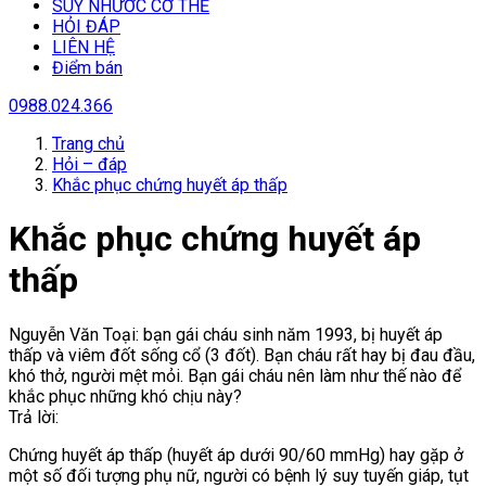
SUY NHƯƠC CƠ THỂ
HỎI ĐÁP
LIÊN HỆ
Điểm bán
0988.024.366
Trang chủ
Hỏi – đáp
Khắc phục chứng huyết áp thấp
Khắc phục chứng huyết áp
thấp
Nguyễn Văn Toại: bạn gái cháu sinh năm 1993, bị huyết áp
thấp và viêm đốt sống cổ (3 đốt). Bạn cháu rất hay bị đau đầu,
khó thở, người mệt mỏi. Bạn gái cháu nên làm như thế nào để
khắc phục những khó chịu này?
Trả lời:
Chứng huyết áp thấp (huyết áp dưới 90/60 mmHg) hay gặp ở
một số đối tượng phụ nữ, người có bệnh lý suy tuyến giáp, tụt