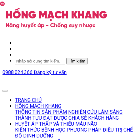
Tìm kiếm
0988.024.366
Đăng ký tư vấn
TRANG CHỦ
HỒNG MẠCH KHANG
THÔNG TIN SẢN PHẨM
NGHIÊN CỨU LÂM SÀNG
THÀNH TỰU ĐẠT ĐƯỢC
CHIA SẺ KHÁCH HÀNG
HUYẾT ÁP THẤP VÀ THIẾU MÁU NÃO
KIẾN THỨC BỆNH HỌC
PHƯƠNG PHÁP ĐIỀU TRỊ
CHẾ
ĐỘ DINH DƯỠNG