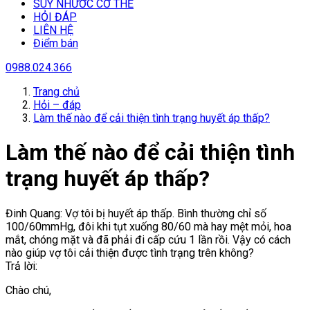
SUY NHƯƠC CƠ THỂ
HỎI ĐÁP
LIÊN HỆ
Điểm bán
0988.024.366
Trang chủ
Hỏi – đáp
Làm thế nào để cải thiện tình trạng huyết áp thấp?
Làm thế nào để cải thiện tình
trạng huyết áp thấp?
Đinh Quang: Vợ tôi bị huyết áp thấp. Bình thường chỉ số
100/60mmHg, đôi khi tụt xuống 80/60 mà hay mệt mỏi, hoa
mắt, chóng mặt và đã phải đi cấp cứu 1 lần rồi. Vậy có cách
nào giúp vợ tôi cải thiện được tình trạng trên không?
Trả lời:
Chào chú,