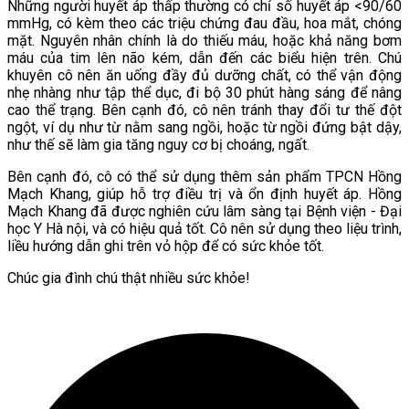
Những người huyết áp thấp thường có chỉ số huyết áp <90/60
mmHg, có kèm theo các triệu chứng đau đầu, hoa mắt, chóng
mặt. Nguyên nhân chính là do thiếu máu, hoặc khả năng bơm
máu của tim lên não kém, dẫn đến các biểu hiện trên. Chú
khuyên cô nên ăn uống đầy đủ dưỡng chất, có thể vận động
nhẹ nhàng như tập thể dục, đi bộ 30 phút hàng sáng để nâng
cao thể trạng. Bên cạnh đó, cô nên tránh thay đổi tư thế đột
ngột, ví dụ như từ nằm sang ngồi, hoặc từ ngồi đứng bật dậy,
như thế sẽ làm gia tăng nguy cơ bị choáng, ngất.
Bên cạnh đó, cô có thể sử dụng thêm sản phẩm TPCN Hồng
Mạch Khang, giúp hỗ trợ điều trị và ổn định huyết áp. Hồng
Mạch Khang đã được nghiên cứu lâm sàng tại Bệnh viện - Đại
học Y Hà nội, và có hiệu quả tốt. Cô nên sử dụng theo liệu trình,
liều hướng dẫn ghi trên vỏ hộp để có sức khỏe tốt.
Chúc gia đình chú thật nhiều sức khỏe!