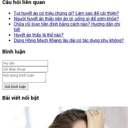
Câu hỏi liên quan
Tụt huyết áp có triệu chứng gì? Làm sao để cải thiện?
Người huyết áp thấp nên ăn gì, uống gì để sớm khỏe?
Chữa rối loạn tiền đình bằng cách nào? Hướng dẫn chi
tiết
Huyết áp thấp là thế nào?
Dùng Hồng Mạch Khang lâu dài có tác dụng phụ không?
Bình luận
Gửi bình luận
Bài viết nổi bật