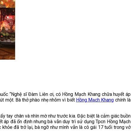
g thuốc “Nghệ sĩ Đàm Liên ơi, có Hồng Mạch Khang chữa huyết áp
hút một. Bà thở phào nhẹ nhõm vì biết
Hồng Mạch Khang
chính là
ẩy tay chân và nhìn mờ như trước kia. Đặc biệt là cảm giác buồn
huyết áp đã ổn định nhưng bà vẫn duy trì sử dụng Tpcn Hồng Mạch
khỏe đã trở lại, bà ngỡ như mình vẫn là cô gái 17 tuổi trong vở