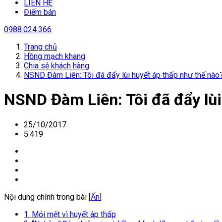
LIÊN HỆ
Điểm bán
0988.024.366
Trang chủ
Hồng mạch khang
Chia sẻ khách hàng
NSND Đàm Liên: Tôi đã đẩy lùi huyết áp thấp như thế nào
NSND Đàm Liên: Tôi đã đẩy lùi
25/10/2017
5.419
Nội dung chính trong bài [
Ẩn
]
1. Mỏi mệt vì huyết áp thấp