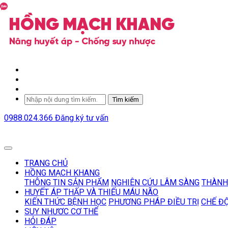
Tìm kiếm
0988.024.366
Đăng ký tư vấn
TRANG CHỦ
HỒNG MẠCH KHANG
THÔNG TIN SẢN PHẨM
NGHIÊN CỨU LÂM SÀNG
THÀNH
HUYẾT ÁP THẤP VÀ THIẾU MÁU NÃO
KIẾN THỨC BỆNH HỌC
PHƯƠNG PHÁP ĐIỀU TRỊ
CHẾ Đ
SUY NHƯƠC CƠ THỂ
HỎI ĐÁP