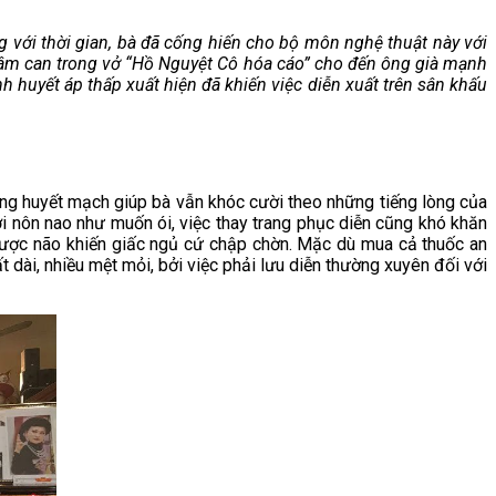
 với thời gian, bà đã cống hiến cho bộ môn nghệ thuật này với
é tâm can trong vở “Hồ Nguyệt Cô hóa cáo” cho đến ông già mạnh
h huyết áp thấp xuất hiện đã khiến việc diễn xuất trên sân khấu
ng huyết mạch giúp bà vẫn khóc cười theo những tiếng lòng của
ời nôn nao như muốn ói, việc thay trang phục diễn cũng khó khăn
ược não khiến giấc ngủ cứ chập chờn. Mặc dù mua cả thuốc an
 dài, nhiều mệt mỏi, bởi việc phải lưu diễn thường xuyên đối với