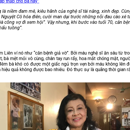
áp thấp cho bà này”
 là niềm đam mê, kiêu hãnh của nghệ sĩ tài năng, xinh đẹp. Cùng
 Hồ Nguyệt Cô hóa điên, cười man dại trước những nỗi đau cào x
ià cõng vợ đi xem hội”. Vậy nhưng, khi bước vào tuổi 70, căn bện
khấu tuồng”.
iên ví nó như “căn bệnh giả vờ”. Bởi máu nghệ sĩ ăn sâu từ tro
ắt, bà mệt mỏi vô cùng, chân tay run rẩy, hoa mắt chóng mặt, ngư
đêm bà khó có được một giấc ngủ trọn vẹn bởi máu không lên đ
hiệu quả không được bao nhiêu. Đó thực sự là quãng thời gian rất