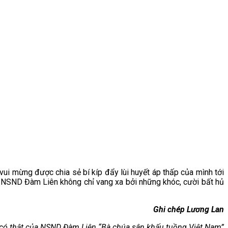
vui mừng được chia sẻ bí kíp đẩy lùi huyết áp thấp của mình tới
ủa NSND Đàm Liên không chỉ vang xa bởi những khóc, cười bất hủ
Ghi chép Lương Lan
 có thật của NSND Đàm Liên “Bà chúa sân khấu tuồng Việt Nam”