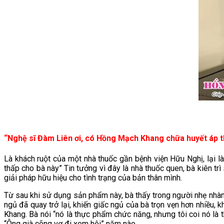
“Nghệ sĩ Đàm Liên ơi, có Hồng Mạch Khang chữa huyết áp t
Là khách ruột của một nhà thuốc gần bệnh viện Hữu Nghị, lại l
thấp cho bà này” Tin tưởng vì đây là nhà thuốc quen, bà kiên tr
giải pháp hữu hiệu cho tình trạng của bản thân mình.
Từ sau khi sử dụng sản phẩm này, bà thấy trong người nhẹ nhàng
ngủ đã quay trở lại, khiến giấc ngủ của bà trọn vẹn hơn nhiều,
Khang. Bà nói “nó là thực phẩm chức năng, nhưng tôi coi nó là 
“Ông già cõng vợ đi xem hội” năm nào.