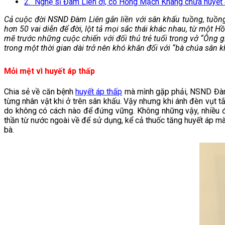
2. “Nghệ sĩ Đàm Liên ơi, có Hồng Mạch Khang chữa huyết 
Cả cuộc đời NSND Đàm Liên gắn liền với sân khấu tuồng, tuồng
hơn 50 vai diễn để đời, lột tả mọi sắc thái khác nhau, từ một
mẽ trước những cuộc chiến với đối thủ trẻ tuổi trong vở “Ông g
trong một thời gian dài trở nên khó khăn đối với “bà chúa sân 
Mỏi mệt vì huyết áp thấp
Chia sẻ về căn bệnh
huyết áp thấp
mà mình gặp phải, NSND Đàm L
từng nhân vật khi ở trên sân khấu. Vậy nhưng khi ánh đèn vụt t
do không có cách nào để đứng vững. Không những vậy, nhiều 
thần từ nước ngoài về để sử dụng, kể cả thuốc tăng huyết áp mà 
bà.