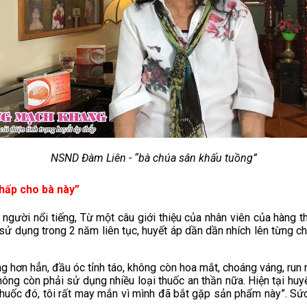
NSND Đàm Liên -
“bà chúa sân khấu tuồng”
hấp cho bà này”
à người nổi tiếng, Từ một câu giới thiệu của nhân viên của hàn
ì sử dụng trong 2 năm liên tục, huyết áp dần dần nhích lên từng c
 hơn hẳn, đầu óc tỉnh táo, không còn hoa mắt, choáng váng, run r
 không còn phải sử dụng nhiều loại thuốc an thần nữa. Hiện tại 
thuốc đó, tôi rất may mắn vì mình đã bắt gặp sản phẩm này”. Sức 