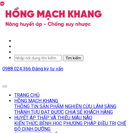
Tìm kiếm
0988.024.366
Đăng ký tư vấn
TRANG CHỦ
HỒNG MẠCH KHANG
THÔNG TIN SẢN PHẨM
NGHIÊN CỨU LÂM SÀNG
THÀNH TỰU ĐẠT ĐƯỢC
CHIA SẺ KHÁCH HÀNG
HUYẾT ÁP THẤP VÀ THIẾU MÁU NÃO
KIẾN THỨC BỆNH HỌC
PHƯƠNG PHÁP ĐIỀU TRỊ
CHẾ
ĐỘ DINH DƯỠNG