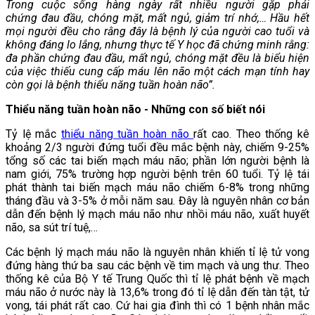
Trong cuộc sống hàng ngày rất nhiều người gặp phải
chứng đau đầu, chóng mặt, mất ngủ, giảm trí nhớ,… Hầu hết
mọi người đều cho rằng đây là bệnh lý của người cao tuổi và
không đáng lo lắng, nhưng thực tế Y học đã chứng minh rằng:
đa phần chứng đau đầu, mất ngủ, chóng mặt đều là biểu hiện
của việc thiếu cung cấp máu lên não một cách mạn tính hay
còn gọi là bệnh thiểu năng tuần hoàn não”.
Thiểu năng tuần hoàn não - Những con số biết nói
Tỷ lệ mắc
thiểu năng tuần hoàn não
rất cao. Theo thống kê
khoảng 2/3 người đứng tuổi đều mắc bệnh này, chiếm 9-25%
tổng số các tai biến mạch máu não; phần lớn người bệnh là
nam giới, 75% trường hợp người bệnh trên 60 tuổi. Tỷ lệ tái
phát thành tai biến mạch máu não chiếm 6-8% trong những
tháng đầu và 3-5% ở mỗi năm sau. Đây là nguyên nhân cơ bản
dẫn đến bệnh lý mạch máu não như nhồi máu não, xuất huyết
não, sa sút trí tuệ,…
Các bệnh lý mạch máu não là nguyên nhân khiến tỉ lệ tử vong
đứng hàng thứ ba sau các bệnh về tim mạch và ung thư. Theo
thống kê của Bộ Y tế Trung Quốc thì tỉ lệ phát bệnh về mạch
máu não ở nước này là 13,6% trong đó tỉ lệ dẫn đến tàn tật, tử
vong, tái phát rất cao. Cứ hai gia đình thì có 1 bệnh nhân mắc