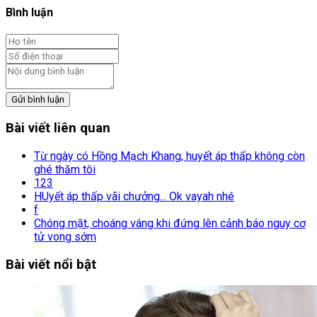
Bình luận
Gửi bình luận
Bài viết liên quan
Từ ngày có Hồng Mạch Khang, huyết áp thấp không còn
ghé thăm tôi
123
HUyết áp thấp vãi chưởng... Ok vayah nhé
f
Chóng mặt, choáng váng khi đứng lên cảnh báo nguy cơ
tử vong sớm
Bài viết nổi bật