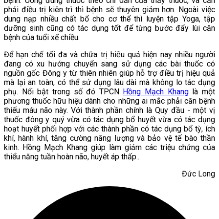
bệnh. Uống đúng thuốc theo chỉ dẫn của thầy thuốc, và cần
phải điều trị kiên trì thì bệnh sẽ thuyên giảm hơn. Ngoài việc
dung nạp nhiều chất bổ cho cơ thể thì luyện tập Yoga, tập
dưỡng sinh cũng có tác dụng tốt để từng bước đẩy lùi căn
bệnh của tuổi xế chiều.
Để hạn chế tối đa và chữa trị hiệu quả hiện nay nhiều người
đang có xu hướng chuyển sang sử dụng các bài thuốc có
nguồn gốc Đông y từ thiên nhiên giúp hỗ trợ điều trị hiệu quả
mà lại an toàn, có thể sử dụng lâu dài mà không lo tác dụng
phụ. Nổi bật trong số đó TPCN
Hồng Mạch Khang
là một
phương thuốc hữu hiệu dành cho những ai mắc phải căn bệnh
thiếu máu não này. Với thành phần chính là Quy đầu - một vị
thuốc đông y quý vừa có tác dụng bổ huyết vừa có tác dụng
hoạt huyết phối hợp với các thành phần có tác dụng bổ tỳ, ích
khí, hành khí, tăng cường năng lượng và bảo vệ tế bào thần
kinh. Hồng Mạch Khang giúp làm giảm các triệu chứng của
thiểu năng tuần hoàn não, huyết áp thấp..
Đức Long