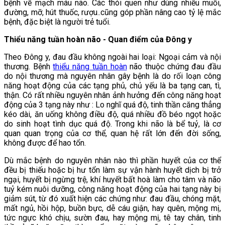
bệnh về mạch máu não. Các thói quen như dùng nhiều muối,
đường, mỡ, hút thuốc, rượu..cũng góp phần nâng cao tỷ lệ mắc
bệnh, đặc biệt là người trẻ tuổi.
Thiểu năng tuần hoàn não - Quan điểm của Đông y
Theo Đông y, đau đầu không ngoài hai loại: Ngoại cảm và nội
thương. Bệnh
thiểu năng tuần hoàn
não thuộc chứng đau đầu
do nội thương mà nguyên nhân gây bệnh là do rối loạn công
năng hoạt động của các tạng phủ, chủ yếu là ba tạng can, tì,
thận. Có rất nhiều nguyên nhân ảnh hưởng đến công năng hoạt
động của 3 tạng này như : Lo nghĩ quá độ, tinh thần căng thẳng
kéo dài, ăn uống không điều độ, quá nhiều đồ béo ngọt hoặc
do sinh hoạt tình dục quá độ. Trong khi não là bể tuỷ, là cơ
quan quan trọng của cơ thể, quan hệ rất lớn đến đời sống,
không được để hao tổn.
Dù mắc bệnh do nguyên nhân nào thì phần huyết của cơ thể
đều bị thiếu hoặc bị hư tổn làm sự vận hành huyết dịch bị trở
ngại, huyết bị ngừng trệ, khí huyết bất hoà làm cho tâm và não
tuỷ kém nuôi dưỡng, công năng hoạt động của hai tạng này bị
giảm sút, từ đó xuất hiện các chứng như: đau đầu, chóng mặt,
mất ngủ, hồi hộp, buồn bực, dễ cáu giận, hay quên, mộng mị,
tức ngực khó chịu, sườn đau, hay mộng mị, tê tay chân, tinh