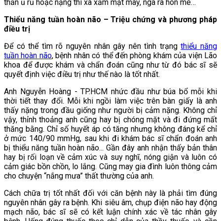
thần ủ rũ hoặc nặng thì xa xẩm mặt mày, ngã ra hôn mê…
Thiểu năng tuần hoàn não – Triệu chứng và phương pháp
điều trị
Để có thể tìm rõ nguyên nhân gây nên tình trạng
thiểu năng
tuần hoàn não
, bệnh nhân có thể đến phòng khám của viện Lão
khoa để được khám và chẩn đoán cũng như từ đó bác sĩ sẽ
quyết định việc điều trị như thế nào là tốt nhất.
Anh Nguyễn Hoàng - TP.HCM nhức đầu như búa bổ mỗi khi
thời tiết thay đổi. Mỗi khi ngồi làm việc trên bàn giấy là anh
thấy nặng trong đầu giống như người bị cảm nặng. Không chỉ
vậy, thỉnh thoảng anh cũng hay bị chóng mặt và đi đứng mất
thăng bằng. Chỉ số huyết áp có tăng nhưng không đáng kể chỉ
ở mức 140/90 mmHg, sau khi đi khám bác sĩ chẩn đoán anh
bị thiểu năng tuần hoàn não... Gần đây anh nhận thấy bản thân
hay bị rối loạn về cảm xúc và suy nghĩ, nóng giận và luôn có
cảm giác bồn chồn, lo lắng. Cũng may gia đình luôn thông cảm
cho chuyện “nắng mưa” thất thường của anh.
Cách chữa trị tốt nhất đối với căn bệnh này là phải tìm đúng
nguyên nhân gây ra bệnh. Khi siêu âm, chụp điện não hay động
mạch não, bác sĩ sẽ có kết luận chính xác về tác nhân gây