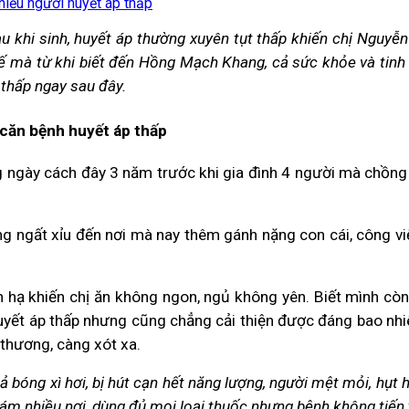
iều người huyết áp thấp
u khi sinh, huyết áp thường xuyên tụt thấp khiến chị Nguyễ
ế mà từ khi biết đến Hồng Mạch Khang, cả sức khỏe và tinh 
 thấp ngay sau đây.
 căn bệnh huyết áp thấp
 ngày cách đây 3 năm trước khi gia đình 4 người mà chồng 
ởng ngất xỉu đến nơi mà nay thêm gánh nặng con cái, công vi
hành hạ khiến chị ăn không ngon, ngủ không yên. Biết mình 
 huyết áp thấp nhưng cũng chẳng cải thiện được đáng bao nh
thương, càng xót xa.
ả bóng xì hơi, bị hút cạn hết năng lượng, người mệt mỏi, hụt 
 khám nhiều nơi, dùng đủ mọi loại thuốc nhưng bệnh không tiến 