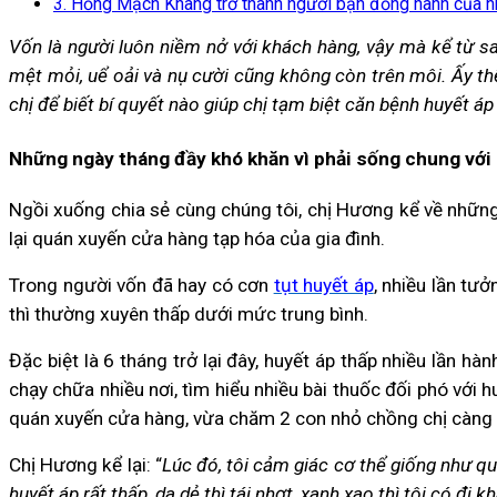
3. Hồng Mạch Khang trở thành người bạn đồng hành của nh
Vốn là người luôn niềm nở với khách hàng, vậy mà kể từ sa
mệt mỏi, uể oải và nụ cười cũng không còn trên môi. Ấy th
chị để biết bí quyết nào giúp chị tạm biệt căn bệnh huyết áp
Những ngày tháng đầy khó khăn vì phải sống chung với
Ngồi xuống chia sẻ cùng chúng tôi, chị Hương kể về những
lại quán xuyến cửa hàng tạp hóa của gia đình.
Trong người vốn đã hay có cơn
tụt huyết áp
, nhiều lần tư
thì thường xuyên thấp dưới mức trung bình.
Đặc biệt là 6 tháng trở lại đây, huyết áp thấp nhiều lần 
chạy chữa nhiều nơi, tìm hiểu nhiều bài thuốc đối phó với
quán xuyến cửa hàng, vừa chăm 2 con nhỏ chồng chị càng 
Chị Hương kể lại: “
Lúc đó, tôi cảm giác cơ thể giống như qu
huyết áp rất thấp, da dẻ thì tái nhợt, xanh xao thì tôi có đi