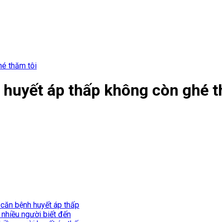
é thăm tôi
huyết áp thấp không còn ghé t
 căn bệnh huyết áp thấp
 nhiều người biết đến