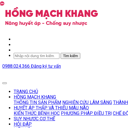
Tìm kiếm
0988.024.366
Đăng ký tư vấn
TRANG CHỦ
HỒNG MẠCH KHANG
THÔNG TIN SẢN PHẨM
NGHIÊN CỨU LÂM SÀNG
THÀNH
HUYẾT ÁP THẤP VÀ THIẾU MÁU NÃO
KIẾN THỨC BỆNH HỌC
PHƯƠNG PHÁP ĐIỀU TRỊ
CHẾ Đ
SUY NHƯƠC CƠ THỂ
HỎI ĐÁP