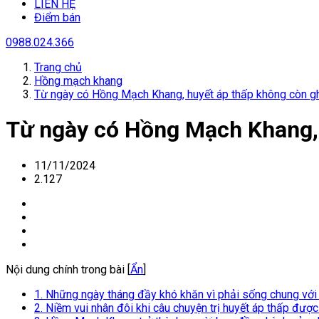
LIÊN HỆ
Điểm bán
0988.024.366
Trang chủ
Hồng mạch khang
Từ ngày có Hồng Mạch Khang, huyết áp thấp không còn gh
Từ ngày có Hồng Mạch Khang, 
11/11/2024
2.127
Nội dung chính trong bài [
Ẩn
]
1. Những ngày tháng đầy khó khăn vì phải sống chung với
2. Niềm vui nhân đôi khi câu chuyện trị huyết áp thấp được