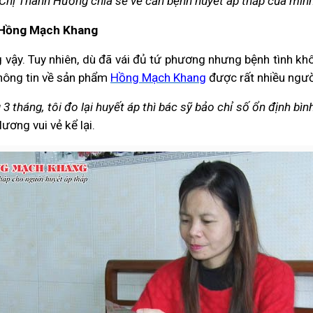
Chị Thanh Hương chia sẻ về căn bệnh huyết áp thấp của mìn
n Hồng Mạch Khang
g vậy. Tuy nhiên, dù đã vái đủ tứ phương nhưng bệnh tình 
thông tin về sản phẩm
Hồng Mạch Khang
được rất nhiều người
 3 tháng, tôi đo lại huyết áp thì bác sỹ bảo chỉ số ổn định b
Hương vui vẻ kể lại.