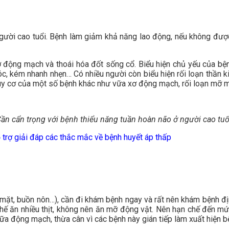
người cao tuổi. Bệnh làm giảm khả năng lao động, nếu không đượ
 động mạch và thoái hóa đốt sống cổ. Biểu hiện chủ yếu của bệnh 
óc, kém nhanh nhẹn… Có nhiều người còn biểu hiện rối loạn thần ki
guy cơ của một số bệnh khác như vữa xơ động mạch, rối loạn mỡ 
ần cẩn trọng với bệnh thiểu năng tuần hoàn não ở người cao tuổ
ỗ trợ giải đáp các thắc mắc về bệnh huyết áp thấp
mặt, buồn nôn…), cần đi khám bệnh ngay và rất nên khám bệnh đị
 chế ăn nhiều thịt, không nên ăn mỡ động vật. Nên hạn chế đến mức
a động mạch, thừa cân vì các bệnh này gián tiếp làm xuất hiện b