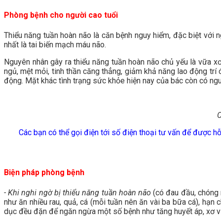
Phòng bệnh cho người cao tuổi
Thiểu năng tuần hoàn não là căn bệnh nguy hiểm, đặc biệt với 
nhất là tai biến mạch máu não.
Nguyên nhân gây ra thiểu năng tuần hoàn não chủ yếu là vữa xơ
ngủ, mệt mỏi, tinh thần căng thẳng, giảm khả năng lao động trí 
động. Mặt khác tình trạng sức khỏe hiện nay của bác còn có n
C
Các bạn có thể gọi điện tới số điện thoại tư vấn để được h
Biện pháp phòng bệnh
- Khi nghi ngờ bị thiểu năng tuần hoàn não
(có đau đầu, chóng 
như ăn nhiều rau, quả, cá (mỗi tuần nên ăn vài ba bữa cá), hạn
dục đều đặn để ngăn ngừa một số bệnh như tăng huyết áp, xơ vữ