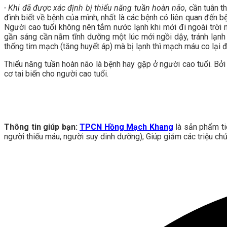
- Khi đã được xác định bị thiểu năng tuần hoàn não
, cần tuân 
đình biết về bệnh của mình, nhất là các bệnh có liên quan đến b
Người cao tuổi không nên tắm nước lạnh khi mới đi ngoài trời 
gần sáng cần nằm tĩnh dưỡng một lúc mới ngồi dậy, tránh lạnh
thống tim mạch (tăng huyết áp) mà bị lạnh thì mạch máu co lại đ
Thiểu năng tuần hoàn não là bệnh hay gặp ở người cao tuổi. B
cơ tai biến cho người cao tuổi.
Thông tin giúp bạn:
TPCN Hồng Mạch Khang
là sản phẩm ti
người thiếu máu, người suy dinh dưỡng); Giúp giảm các triệu chứn