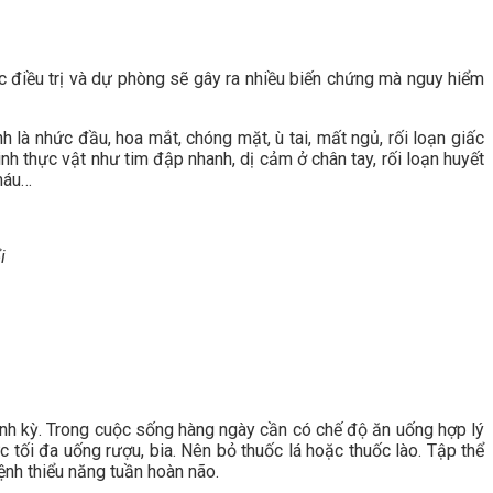
c điều trị và dự phòng sẽ gây ra nhiều biến chứng mà nguy hiểm
là nhức đầu, hoa mắt, chóng mặt, ù tai, mất ngủ, rối loạn giấc
nh thực vật như tim đập nhanh, dị cảm ở chân tay, rối loạn huyết
máu…
i
nh kỳ. Trong cuộc sống hàng ngày cần có chế độ ăn uống hợp lý
 tối đa uống rượu, bia. Nên bỏ thuốc lá hoặc thuốc lào. Tập thể
ệnh thiểu năng tuần hoàn não.