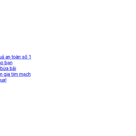
uả an toàn số 1
ho bạn
 bừa bãi
ên gia tim mạch
qua!