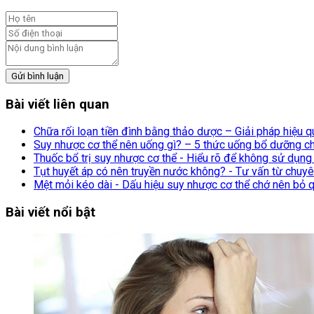
Gửi bình luận
Bài viết liên quan
Chữa rối loạn tiền đình bằng thảo dược – Giải pháp hiệu q
Suy nhược cơ thể nên uống gì? – 5 thức uống bổ dưỡng c
Thuốc bổ trị suy nhược cơ thể - Hiểu rõ để không sử dụng
Tụt huyết áp có nên truyền nước không? - Tư vấn từ chuy
Mệt mỏi kéo dài - Dấu hiệu suy nhược cơ thể chớ nên bỏ 
Bài viết nổi bật