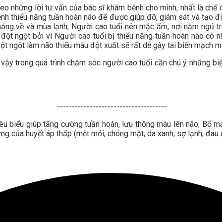
theo những lời tư vấn của bác sĩ khám bệnh cho mình, nhất là chế 
ệnh thiểu năng tuần hoàn não để được giúp đỡ, giám sát và tạo điề
nắng về và mùa lạnh, Người cao tuổi nên mặc ấm, nơi nằm ngủ tr
 đột ngột bởi vì Người cao tuổi bị thiểu năng tuần hoàn não có 
ột ngột làm não thiếu máu đột xuất sẽ rất dễ gây tai biến mạch m
ởi vậy trong quá trình chăm sóc người cao tuổi cần chú ý những 
-------------------------------------
êu biểu giúp tăng cường tuần hoàn, lưu thông máu lên não; Bổ máu
g của huyết áp thấp (mệt mỏi, chóng mặt, da xanh, sợ lạnh, đau đầ