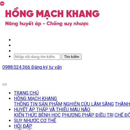
Tìm kiếm
0988.024.366
Đăng ký tư vấn
TRANG CHỦ
HỒNG MẠCH KHANG
THÔNG TIN SẢN PHẨM
NGHIÊN CỨU LÂM SÀNG
THÀNH
HUYẾT ÁP THẤP VÀ THIẾU MÁU NÃO
KIẾN THỨC BỆNH HỌC
PHƯƠNG PHÁP ĐIỀU TRỊ
CHẾ Đ
SUY NHƯƠC CƠ THỂ
HỎI ĐÁP