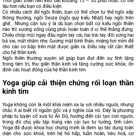
Thời gian thiền nên kéo dài khoảng 15 – 30 phút hoặc có thể
lâu hơn nếu bạn có điều kiện.
Có nhiều cách để ngồi thiền, bạn có thể chọn tư thế ngồi xếp
thông thường, ngồi Seiza (ngồi quỳ kiểu Nhật) hay ngồi trên
ghế... Nhưng cần lưu ý là dù bạn chọn bất cứ kiểu ngồi thiền
nào thì xương sống cũng phải hoàn toàn ở vị thế thẳng đứng.
Chiều chóp mũi ngay đầu ngón tay cái, hai trái tay đối xứng hai
bả vai, mắt nhắm nhẹ. Gương mặt bình thản, miệng hơi mỉm để
cho các cơ bắp trên mặt được giãn ra. Điều này rất cần thiết
cho hệ thần kinh.
Ngồi thiền thường xuyên sẽ giúp bạn đạt đến sự tĩnh lặng
trong tâm trí, thư giãn thần kinh và tăng cường sức khỏe, ổn
định các hoạt động của hệ thần kinh tim.
Yoga giúp cải thiện chứng rối loạn thần
kinh tim
Yoga không còn là một khái niệm xa lạ với nhiều người, nhưng
chắc ít ai biết rõ nguồn gốc và ý nghĩa của nó. Đây là phương
pháp tu luyện cổ xưa từ Ấn Độ, hướng đến cải tạo con người,
trong đó chủ yếu tập trung vào cải tạo tư tưởng, tình cảm.
Yoga đã được khoa học chứng minh là đem lại tác dụng toàn
diện cho sức khoẻ, trên hệ hô hấp, tuần hoàn, tiêu hoá, cơ