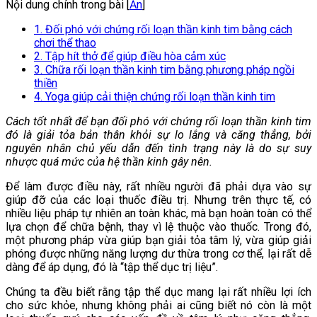
Nội dung chính trong bài [
Ẩn
]
1. Đối phó với chứng rối loạn thần kinh tim bằng cách
chơi thể thao
2. Tập hít thở để giúp điều hòa cảm xúc
3. Chữa rối loạn thần kinh tim bằng phương pháp ngồi
thiền
4. Yoga giúp cải thiện chứng rối loạn thần kinh tim
Cách tốt nhất để bạn đối phó với chứng rối loạn thần kinh tim
đó là giải tỏa bản thân khỏi sự lo lắng và căng thẳng, bởi
nguyên nhân chủ yếu dẫn đến tình trạng này là do sự suy
nhược quá mức của hệ thần kinh gây nên.
Để làm được điều này, rất nhiều người đã phải dựa vào sự
giúp đỡ của các loại thuốc điều trị. Nhưng trên thực tế, có
nhiều liệu pháp tự nhiên an toàn khác, mà bạn hoàn toàn có thể
lựa chọn để chữa bệnh, thay vì lệ thuộc vào thuốc. Trong đó,
một phương pháp vừa giúp bạn giải tỏa tâm lý, vừa giúp giải
phóng được những năng lượng dư thừa trong cơ thể, lại rất dễ
dàng để áp dụng, đó là “tập thể dục trị liệu”.
Chúng ta đều biết rằng tập thể dục mang lại rất nhiều lợi ích
cho sức khỏe, nhưng không phải ai cũng biết nó còn là một