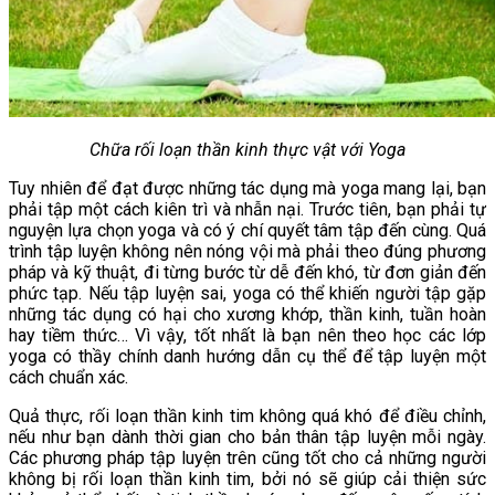
Chữa rối loạn thần kinh thực vật với Yoga
Tuy nhiên để đạt được những tác dụng mà yoga mang lại, bạn
phải tập một cách kiên trì và nhẫn nại. Trước tiên, bạn phải tự
nguyện lựa chọn yoga và có ý chí quyết tâm tập đến cùng. Quá
trình tập luyện không nên nóng vội mà phải theo đúng phương
pháp và kỹ thuật, đi từng bước từ dễ đến khó, từ đơn giản đến
phức tạp. Nếu tập luyện sai, yoga có thể khiến người tập gặp
những tác dụng có hại cho xương khớp, thần kinh, tuần hoàn
hay tiềm thức… Vì vậy, tốt nhất là bạn nên theo học các lớp
yoga có thầy chính danh hướng dẫn cụ thể để tập luyện một
cách chuẩn xác.
Quả thực, rối loạn thần kinh tim không quá khó để điều chỉnh,
nếu như bạn dành thời gian cho bản thân tập luyện mỗi ngày.
Các phương pháp tập luyện trên cũng tốt cho cả những người
không bị rối loạn thần kinh tim, bởi nó sẽ giúp cải thiện sức