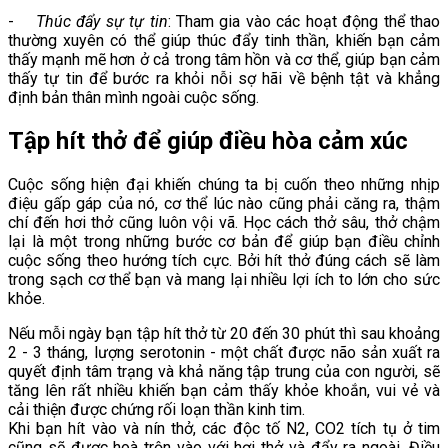
-
Thúc đẩy sự tự tin
: Tham gia vào các hoạt động thể thao
thường xuyên có thể giúp thúc đẩy tinh thần, khiến bạn cảm
thấy mạnh mẽ hơn ở cả trong tâm hồn và cơ thể, giúp bạn cảm
thấy tự tin để bước ra khỏi nỗi sợ hãi về bệnh tật và khẳng
định bản thân mình ngoài cuộc sống.
Tập hít thở để giúp điều hòa cảm xúc
Cuộc sống hiện đại khiến chúng ta bị cuốn theo những nhịp
điệu gấp gáp của nó, cơ thể lúc nào cũng phải căng ra, thậm
chí đến hơi thở cũng luôn vội vã. Học cách thở sâu, thở chậm
lại là một trong những bước cơ bản để giúp bạn điều chỉnh
cuộc sống theo hướng tích cực. Bởi hít thở đúng cách sẽ làm
trong sạch cơ thể bạn và mang lại nhiều lợi ích to lớn cho sức
khỏe.
Nếu mỗi ngày bạn tập hít thở từ 20 đến 30 phút thì sau khoảng
2 - 3 tháng, lượng serotonin - một chất được não sản xuất ra
quyết định tâm trạng và khả năng tập trung của con người, sẽ
tăng lên rất nhiều khiến bạn cảm thấy khỏe khoắn, vui vẻ và
cải thiện được chứng rối loạn thần kinh tim.
Khi bạn hít vào và nín thở, các độc tố N2, CO2 tích tụ ở tim
cũng sẽ được hoà trộn vào với hơi thở và đẩy ra ngoài. Điều