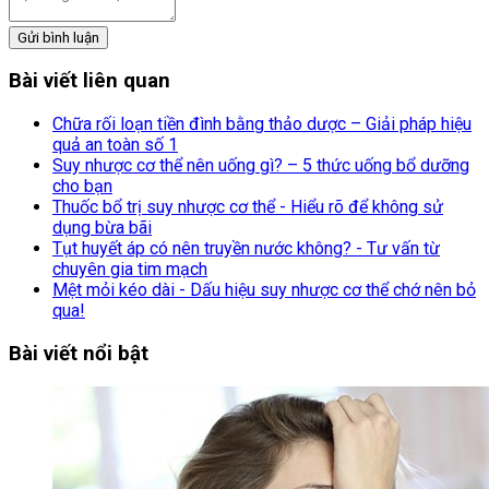
Gửi bình luận
Bài viết liên quan
Chữa rối loạn tiền đình bằng thảo dược – Giải pháp hiệu
quả an toàn số 1
Suy nhược cơ thể nên uống gì? – 5 thức uống bổ dưỡng
cho bạn
Thuốc bổ trị suy nhược cơ thể - Hiểu rõ để không sử
dụng bừa bãi
Tụt huyết áp có nên truyền nước không? - Tư vấn từ
chuyên gia tim mạch
Mệt mỏi kéo dài - Dấu hiệu suy nhược cơ thể chớ nên bỏ
qua!
Bài viết nổi bật