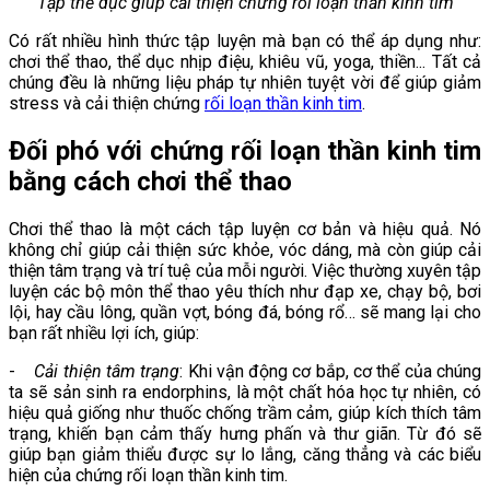
Tập thể dục giúp cải thiện chứng rối loạn thần kinh tim
Có rất nhiều hình thức tập luyện mà bạn có thể áp dụng như:
chơi thể thao, thể dục nhịp điệu, khiêu vũ, yoga, thiền... Tất cả
chúng đều là những liệu pháp tự nhiên tuyệt vời để giúp giảm
stress và cải thiện chứng
rối loạn thần kinh tim
.
Đối phó với chứng rối loạn thần kinh tim
bằng cách chơi thể thao
Chơi thể thao là một cách tập luyện cơ bản và hiệu quả. Nó
không chỉ giúp cải thiện sức khỏe, vóc dáng, mà còn giúp cải
thiện tâm trạng và trí tuệ của mỗi người. Việc thường xuyên tập
luyện các bộ môn thể thao yêu thích như đạp xe, chạy bộ, bơi
lội, hay cầu lông, quần vợt, bóng đá, bóng rổ… sẽ mang lại cho
bạn rất nhiều lợi ích, giúp:
-
Cải thiện tâm trạng
: Khi vận động cơ bắp, cơ thể của chúng
ta sẽ sản sinh ra endorphins, là một chất hóa học tự nhiên, có
hiệu quả giống như thuốc chống trầm cảm, giúp kích thích tâm
trạng, khiến bạn cảm thấy hưng phấn và thư giãn. Từ đó sẽ
giúp bạn giảm thiểu được sự lo lắng, căng thẳng và các biểu
hiện của chứng rối loạn thần kinh tim.