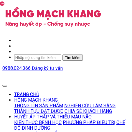
Tìm kiếm
0988.024.366
Đăng ký tư vấn
TRANG CHỦ
HỒNG MẠCH KHANG
THÔNG TIN SẢN PHẨM
NGHIÊN CỨU LÂM SÀNG
THÀNH TỰU ĐẠT ĐƯỢC
CHIA SẺ KHÁCH HÀNG
HUYẾT ÁP THẤP VÀ THIẾU MÁU NÃO
KIẾN THỨC BỆNH HỌC
PHƯƠNG PHÁP ĐIỀU TRỊ
CHẾ
ĐỘ DINH DƯỠNG