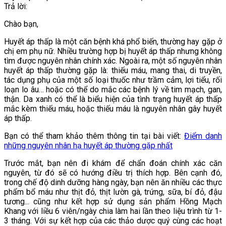
Trả lời:
Chào bạn,
Huyết áp thấp là một căn bệnh khá phổ biến, thường hay gặp ở
chị em phụ nữ. Nhiều trường hợp bị huyết áp thấp nhưng không
tìm được nguyên nhân chính xác. Ngoài ra, một số nguyên nhân
huyết áp thấp thường gặp là: thiếu máu, mang thai, di truyền,
tác dụng phụ của một số loại thuốc như trầm cảm, lợi tiểu, rối
loạn lo âu… hoặc có thể do mắc các bệnh lý về tim mạch, gan,
thận. Da xanh có thể là biểu hiện của tình trạng huyết áp thấp
mắc kèm thiếu máu, hoặc thiếu máu là nguyên nhân gây huyết
áp thấp.
Bạn có thể tham khảo thêm thông tin tại bài viết:
Điểm danh
những nguyên nhân hạ huyết áp thường gặp nhất
Trước mắt, bạn nên đi khám để chẩn đoán chính xác căn
nguyên, từ đó sẽ có hướng điều trị thích hợp. Bên cạnh đó,
trong chế độ dinh dưỡng hàng ngày, bạn nên ăn nhiều các thực
phẩm bổ máu như thịt đỏ, thịt lườn gà, trứng, sữa, bí đỏ, đậu
tương... cũng như kết hợp sử dụng sản phẩm Hồng Mạch
Khang với liều 6 viên/ngày chia làm hai lần theo liệu trình từ 1-
3 tháng. Với sự kết hợp của các thảo dược quý cùng các hoạt