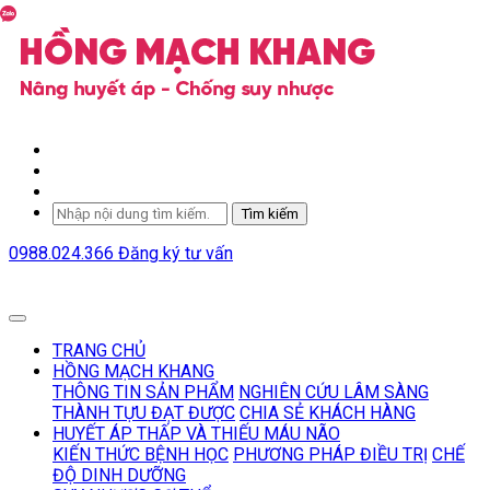
Tìm kiếm
0988.024.366
Đăng ký tư vấn
TRANG CHỦ
HỒNG MẠCH KHANG
THÔNG TIN SẢN PHẨM
NGHIÊN CỨU LÂM SÀNG
THÀNH TỰU ĐẠT ĐƯỢC
CHIA SẺ KHÁCH HÀNG
HUYẾT ÁP THẤP VÀ THIẾU MÁU NÃO
KIẾN THỨC BỆNH HỌC
PHƯƠNG PHÁP ĐIỀU TRỊ
CHẾ
ĐỘ DINH DƯỠNG