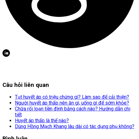
Câu hỏi liên quan
Tụt huyết áp có triệu chứng gì? Làm sao để cải thiện?
Người huyết áp thấp nên ăn gì, uống gì để sớm khỏe?
Chữa rối loạn tiền đình bằng cách nào? Hướng dẫn chi
tiết
Huyết áp thấp là thế nào?
Dùng Hồng Mạch Khang lâu dài có tác dụng phụ không?
Bình luận