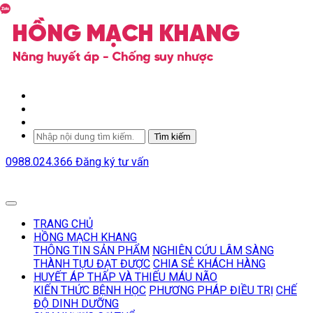
Tìm kiếm
0988.024.366
Đăng ký tư vấn
TRANG CHỦ
HỒNG MẠCH KHANG
THÔNG TIN SẢN PHẨM
NGHIÊN CỨU LÂM SÀNG
THÀNH TỰU ĐẠT ĐƯỢC
CHIA SẺ KHÁCH HÀNG
HUYẾT ÁP THẤP VÀ THIẾU MÁU NÃO
KIẾN THỨC BỆNH HỌC
PHƯƠNG PHÁP ĐIỀU TRỊ
CHẾ
ĐỘ DINH DƯỠNG