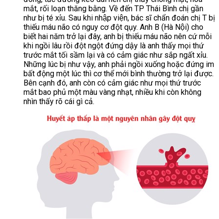
mắt, rối loạn thăng bằng. Về đến TP Thái Bình chị gần
như bị té xỉu. Sau khi nhập viện, bác sĩ chẩn đoán chị T bị
thiếu máu não có nguy cơ đột qụy. Anh B (Hà Nội) cho
biết hai năm trở lại đây, anh bị thiếu máu não nên cứ mỗi
khi ngồi lâu rồi đột ngột đứng dậy là anh thấy mọi thứ
trước mắt tối sầm lại và có cảm giác như sắp ngất xỉu.
Những lúc bị như vậy, anh phải ngồi xuống hoặc đứng im
bất động một lúc thì cơ thể mới bình thường trở lại được.
Bên cạnh đó, anh còn có cảm giác như mọi thứ trước
mắt bao phủ một màu vàng nhạt, nhiều khi còn không
nhìn thấy rõ cái gì cả.