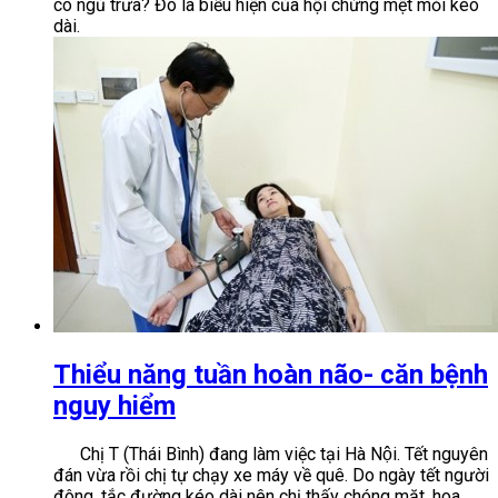
có ngủ trưa? Đó là biểu hiện của hội chứng mệt mỏi kéo
dài.
Thiểu năng tuần hoàn não- căn bệnh
nguy hiểm
Chị T (Thái Bình) đang làm việc tại Hà Nội. Tết nguyên
đán vừa rồi chị tự chạy xe máy về quê. Do ngày tết người
đông, tắc đường kéo dài nên chị thấy chóng mặt, hoa