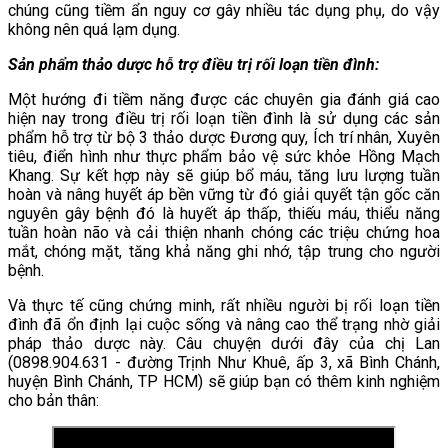
chúng cũng tiềm ẩn nguy cơ gây nhiều tác dụng phụ, do vậy
không nên quá lạm dụng.
Sản phẩm thảo dược hỗ trợ điều trị rối loạn tiền đình:
Một hướng đi tiềm năng được các chuyên gia đánh giá cao
hiện nay trong điều trị rối loạn tiền đình là sử dụng các sản
phẩm hỗ trợ từ bộ 3 thảo dược Đương quy, Ích trí nhân, Xuyên
tiêu, điển hình như thực phẩm bảo vệ sức khỏe Hồng Mạch
Khang. Sự kết hợp này sẽ giúp bổ máu, tăng lưu lượng tuần
hoàn và nâng huyết áp bền vững từ đó giải quyết tận gốc căn
nguyên gây bệnh đó là huyết áp thấp, thiếu máu, thiểu năng
tuần hoàn não và cải thiện nhanh chóng các triệu chứng hoa
mắt, chóng mặt, tăng khả năng ghi nhớ, tập trung cho người
bệnh.
Và thực tế cũng chứng minh, rất nhiều người bị rối loạn tiền
đình đã ổn định lại cuộc sống và nâng cao thể trạng nhờ giải
pháp thảo dược này. Câu chuyện dưới đây của chị Lan
(0898.904.631 - đường Trịnh Như Khuê, ấp 3, xã Bình Chánh,
huyện Bình Chánh, TP HCM) sẽ giúp bạn có thêm kinh nghiệm
cho bản thân: