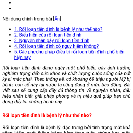
Nội dung chính trong bài [
Ẩn
]
1. Rối loạn tiền đình là bệnh lý như thế nào?
2. Biểu hiện của rối loạn tiền đình
3. Nguyên nhân gây rối loạn tiền đình
4. Rối loạn tiền đình có nguy hiểm không?
5. Các phương pháp điều trị rối loạn tiền đình phổ biến
hiện nay
Rối loạn tiền đình đang ngày một phổ biến, gây ảnh hưởng
nghiêm trọng đến sức khỏe và chất lượng cuộc sống của bất
kỳ ai mắc phải. Theo thống kê, có khoảng 69 triệu người Mỹ bị
bệnh, con số này tại nước ta cũng đang ở mức báo động. Bài
viết sau sẽ cung cấp đầy đủ thông tin về nguyên nhân, dấu
hiệu nhận biết, giải pháp phòng và trị hiệu quả giúp bạn chủ
động đẩy lùi chứng bệnh này.
Rối loạn tiền đình là bệnh lý như thế nào?
Rối loạn tiền đình là bệnh lý đặc trưng bởi tình trạng mất khả