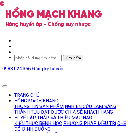
Tìm kiếm
0988.024.366
Đăng ký tư vấn
TRANG CHỦ
HỒNG MẠCH KHANG
THÔNG TIN SẢN PHẨM
NGHIÊN CỨU LÂM SÀNG
THÀNH TỰU ĐẠT ĐƯỢC
CHIA SẺ KHÁCH HÀNG
HUYẾT ÁP THẤP VÀ THIẾU MÁU NÃO
KIẾN THỨC BỆNH HỌC
PHƯƠNG PHÁP ĐIỀU TRỊ
CHẾ
ĐỘ DINH DƯỠNG