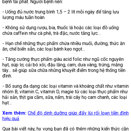
bệnh tái phát. Người bệnh nên:
- Uống đủ nước trung bình 1,5 – 2 lít mỗi ngày để tăng lưu
lượng máu tuần hoàn.
- Không sử dụng rượu, bia, thuốc lá hoặc các loại đồ uống
chứa caffein như cà phê, trà đặc, nước tăng lực…
- Hạn chế những thực phẩm chứa nhiều muối, đường, thức ăn
ăn, chế biến sẵn, các loại bánh kẹo ngọt…
- Tăng cường thực phẩm giàu acid folic như ngũ cốc nguyên
hạt, súp lơ, cải bó xôi, đậu lăng, cam, dưa vàng, trứng, măng
tây… sẽ giúp sữa chữa những khuyết điểm trong hệ thống tiền
đình.
- Bổ sung đa dạng các loại vitamin và khoáng chất như vitamin
nhóm B, vitamin C, vitamin D, magie từ các loại thực phẩm như
hải sản, thịt gia cầm, sữa, nấm, trái cây họ cam chanh, các loại
hạt…
Xem thêm:
Chế độ dinh dưỡng giúp đẩy lùi rối loạn tiền đình
hiệu quả
Qua bài viết này, hy vọng bạn đã có thêm những kiến thức cần