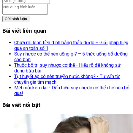
Gửi bình luận
Bài viết liên quan
Chữa rối loạn tiền đình bằng thảo dược – Giải pháp hiệu
quả an toàn số 1
Suy nhược cơ thể nên uống gì? – 5 thức uống bổ dưỡng
cho bạn
Thuốc bổ trị suy nhược cơ thể - Hiểu rõ để không sử
dụng bừa bãi
Tụt huyết áp có nên truyền nước không? - Tư vấn từ
chuyên gia tim mạch
Mệt mỏi kéo dài - Dấu hiệu suy nhược cơ thể chớ nên bỏ
qua!
Bài viết nổi bật