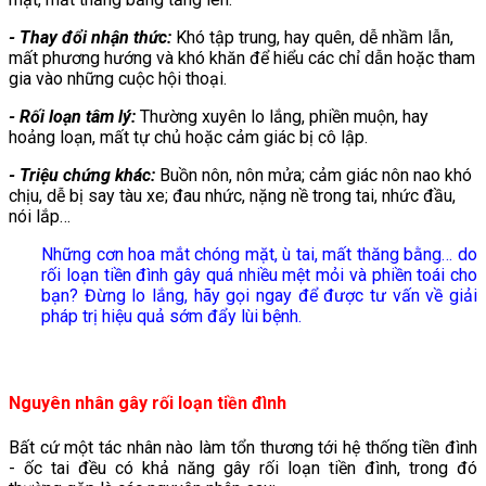
- Thay đổi nhận thức:
Khó tập trung, hay quên, dễ nhầm lẫn,
mất phương hướng và khó khăn để hiểu các chỉ dẫn hoặc tham
gia vào những cuộc hội thoại.
- Rối loạn tâm lý:
Thường xuyên lo lắng, phiền muộn, hay
hoảng loạn, mất tự chủ hoặc cảm giác bị cô lập.
- Triệu chứng khác:
Buồn nôn, nôn mửa; cảm giác nôn nao khó
chịu, dễ bị say tàu xe; đau nhức, nặng nề trong tai, nhức đầu,
nói lắp…
Những cơn hoa mắt chóng mặt, ù tai, mất thăng bằng… do
rối loạn tiền đình gây quá nhiều mệt mỏi và phiền toái cho
bạn? Đừng lo lắng, hãy gọi ngay để được tư vấn về giải
pháp trị hiệu quả sớm đẩy lùi bệnh.
Nguyên nhân gây rối loạn tiền đình
Bất cứ một tác nhân nào làm tổn thương tới hệ thống tiền đình
- ốc tai đều có khả năng gây rối loạn tiền đình, trong đó