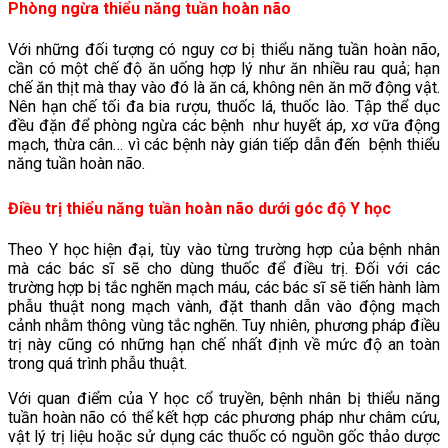
Phòng ngừa thiểu năng tuần hoàn não
Với những đối tượng có nguy cơ bị thiểu năng tuần hoàn não,
cần có một chế độ ăn uống hợp lý như ăn nhiều rau quả; hạn
chế ăn thịt mà thay vào đó là ăn cá, không nên ăn mỡ động vật.
Nên hạn chế tối đa bia rượu, thuốc lá, thuốc lào. Tập thể dục
đều đặn để phòng ngừa các bệnh như huyết áp, xơ vữa động
mạch, thừa cân… vì các bệnh này gián tiếp dẫn đến bệnh thiểu
năng tuần hoàn não.
Điều trị thiểu năng tuần hoàn não dưới góc độ Y học
Theo Y học hiện đại, tùy vào từng trường hợp của bệnh nhân
mà các bác sĩ sẽ cho dùng thuốc để điều trị. Đối với các
trường hợp bị tắc nghẽn mạch máu, các bác sĩ sẽ tiến hành làm
phẫu thuật nong mạch vành, đặt thanh dẫn vào động mạch
cảnh nhằm thông vùng tắc nghẽn. Tuy nhiên, phương pháp điều
trị này cũng có những hạn chế nhất định về mức độ an toàn
trong quá trình phẫu thuật.
Với quan điểm của Y học cổ truyền, bệnh nhân bị thiểu năng
tuần hoàn não có thể kết hợp các phương pháp như châm cứu,
vật lý trị liệu hoặc sử dụng các thuốc có nguồn gốc thảo dược