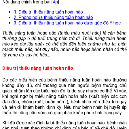
Nội dung chính trong bài [
Ẩn
]
1. Điều trị thiểu năng tuần hoàn não
2. Phòng ngừa thiểu năng tuần hoàn não
3. Điều trị thiểu năng tuần hoàn não dưới góc độ Y học
Thiểu năng tuần hoàn não (thiếu máu nuôi não) là căn bệnh
thường gặp ở độ tuổi trung niên trở đi. Thiểu năng tuần hoàn
não kéo dài lâu ngày có thể dẫn đến biến chứng như tai biến
mạch máu não, đột quỵ não, nhũn não hoặc bệnh nhân có thể
tử vong do suy hô hấp…
Điều trị thiểu năng tuần hoàn não
Do các biểu hiện của bệnh thiểu năng tuần hoàn não thường
không đầy đủ, chỉ thoáng qua nên người bệnh thường chủ
quan, nhầm lẫn các biểu hiện đó là do suy nhược cơ thể. Vì vậy,
khi nghi ngờ bị thiểu năng tuần hoàn não (xuất hiện các cơn
đau đầu, chóng mặt, buồn nôn…), bệnh nhân cần điều trị ngay
và nên đi khám bệnh định kỳ. Nếu như bệnh nhân bị huyết áp
thấp thì cũng cần sớm có giải pháp khắc phục tình trạng này.
Khi đã được xác định là bị thiểu năng tuần hoàn não, bệnh nhân
cần phải tuân theo những chỉ định của bác sĩ về chế độ luyện