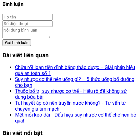
Bình luận
Gửi bình luận
Bài viết liên quan
Chữa rối loạn tiền đình bằng thảo dược – Giải pháp hiệu
quả an toàn số 1
Suy nhược cơ thể nên uống gì? – 5 thức uống bổ dưỡng
cho bạn
Thuốc bổ trị suy nhược cơ thể - Hiểu rõ để không sử
dụng bừa bãi
Tụt huyết áp có nên truyền nước không? - Tư vấn từ
chuyên gia tim mạch
Mệt mỏi kéo dài - Dấu hiệu suy nhược cơ thể chớ nên bỏ
qua!
Bài viết nổi bật