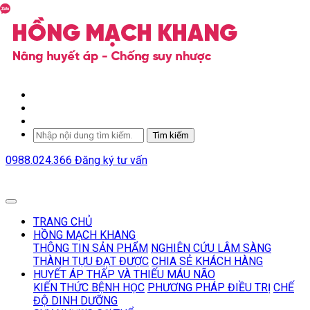
Tìm kiếm
0988.024.366
Đăng ký tư vấn
TRANG CHỦ
HỒNG MẠCH KHANG
THÔNG TIN SẢN PHẨM
NGHIÊN CỨU LÂM SÀNG
THÀNH TỰU ĐẠT ĐƯỢC
CHIA SẺ KHÁCH HÀNG
HUYẾT ÁP THẤP VÀ THIẾU MÁU NÃO
KIẾN THỨC BỆNH HỌC
PHƯƠNG PHÁP ĐIỀU TRỊ
CHẾ
ĐỘ DINH DƯỠNG