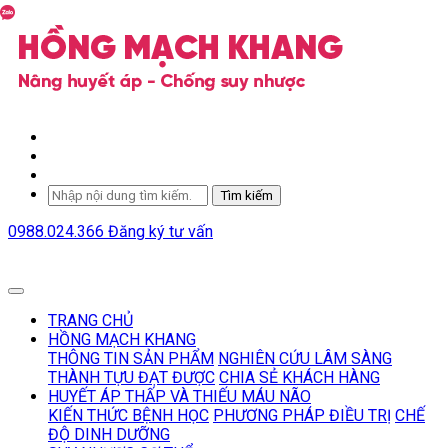
Tìm kiếm
0988.024.366
Đăng ký tư vấn
TRANG CHỦ
HỒNG MẠCH KHANG
THÔNG TIN SẢN PHẨM
NGHIÊN CỨU LÂM SÀNG
THÀNH TỰU ĐẠT ĐƯỢC
CHIA SẺ KHÁCH HÀNG
HUYẾT ÁP THẤP VÀ THIẾU MÁU NÃO
KIẾN THỨC BỆNH HỌC
PHƯƠNG PHÁP ĐIỀU TRỊ
CHẾ
ĐỘ DINH DƯỠNG