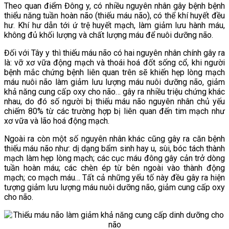
Theo quan điểm Đông y, có nhiều nguyên nhân gây bệnh bệnh
thiểu năng tuần hoàn não (thiếu máu não), có thể khí huyết đều
hư. Khí hư dẫn tới ứ trệ huyết mạch, làm giảm lưu hành máu,
không đủ khối lượng và chất lượng máu để nuôi dưỡng não.
Đối với Tây y thì thiếu máu não có hai nguyên nhân chính gây ra
là: vỡ xơ vữa động mạch và thoái hoá đốt sống cổ, khi người
bệnh mắc chứng bệnh liên quan trên sẽ khiến hẹp lòng mạch
máu nuôi não làm giảm lưu lượng máu nuôi dưỡng não, giảm
khả năng cung cấp oxy cho não… gây ra nhiều triệu chứng khác
nhau, do đó số người bị thiếu máu não nguyên nhân chủ yếu
chiếm 80% từ các trường hợp bị liên quan đến tim mạch như
xơ vữa và lão hoá động mạch.
Ngoài ra còn một số nguyên nhân khác cũng gây ra căn bệnh
thiếu máu não như: dị dạng bẩm sinh hay u, sùi, bóc tách thành
mạch làm hẹp lòng mạch; các cục máu đông gây cản trở dòng
tuần hoàn máu; các chèn ép từ bên ngoài vào thành động
mạch; co mạch máu… Tất cả những yếu tố này đều gây ra hiện
tượng giảm lưu lượng máu nuôi dưỡng não, giảm cung cấp oxy
cho não.