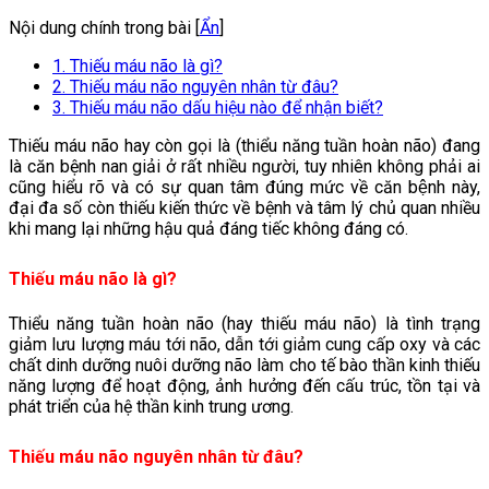
Nội dung chính trong bài [
Ẩn
]
1. Thiếu máu não là gì?
2. Thiếu máu não nguyên nhân từ đâu?
3. Thiếu máu não dấu hiệu nào để nhận biết?
Thiếu máu não hay còn gọi là (thiểu năng tuần hoàn não) đang
là căn bệnh nan giải ở rất nhiều người, tuy nhiên không phải ai
cũng hiểu rõ và có sự quan tâm đúng mức về căn bệnh này,
đại đa số còn thiếu kiến thức về bệnh và tâm lý chủ quan nhiều
khi mang lại những hậu quả đáng tiếc không đáng có.
Thiếu máu não là gì?
Thiểu năng tuần hoàn não (hay thiếu máu não) là tình trạng
giảm lưu lượng máu tới não, dẫn tới giảm cung cấp oxy và các
chất dinh dưỡng nuôi dưỡng não làm cho tế bào thần kinh thiếu
năng lượng để hoạt động, ảnh hưởng đến cấu trúc, tồn tại và
phát triển của hệ thần kinh trung ương.
Thiếu máu não nguyên nhân từ đâu?