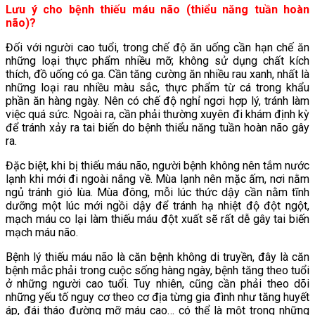
Lưu ý cho bệnh thiếu máu não (thiểu năng tuần hoàn
não)?
Đối với người cao tuổi, trong chế độ ăn uống cần hạn chế ăn
những loại thực phẩm nhiều mỡ; không sử dụng chất kích
thích, đồ uống có ga. Cần tăng cường ăn nhiều rau xanh, nhất là
những loại rau nhiều màu sắc, thực phẩm từ cá trong khẩu
phần ăn hàng ngày. Nên có chế độ nghỉ ngơi hợp lý, tránh làm
việc quá sức. Ngoài ra, cần phải thường xuyên đi khám định kỳ
để tránh xảy ra tai biến do bệnh thiểu năng tuần hoàn não gây
ra.
Đặc biệt, khi bị thiếu máu não, người bệnh không nên tắm nước
lạnh khi mới đi ngoài nắng về. Mùa lạnh nên mặc ấm, nơi nằm
ngủ tránh gió lùa. Mùa đông, mỗi lúc thức dậy cần nằm tĩnh
dưỡng một lúc mới ngồi dậy để tránh hạ nhiệt độ đột ngột,
mạch máu co lại làm thiếu máu đột xuất sẽ rất dễ gây tai biến
mạch máu não.
Bệnh lý thiếu máu não là căn bệnh không di truyền, đây là căn
bệnh mắc phải trong cuộc sống hàng ngày, bệnh tăng theo tuổi
ở những người cao tuổi. Tuy nhiên, cũng cần phải theo dõi
những yếu tố nguy cơ theo cơ địa từng gia đình như tăng huyết
áp, đái tháo đường mỡ máu cao… có thể là một trong những