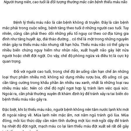
Người trung niên, cao tuổi là đối tượng thường mắc căn bệnh thiếu máu não
Bệnh lý thiếu máu não là căn bệnh không di truyền. Đây là căn bệnh
mắc phải trong cuộc sống, bệnh tăng theo tuổi ở những người cao tuổi. Tuy
nhiên, cũng cần phải theo dõi những yếu tố nguy cơ theo cơ địa từng gia
đình như tăng huyết áp, đái tháo đường… có thể là một trong những nguyên
nhân gây ra thiếu máu não nhưng rất hạn hữu. Thiếu máu não có thể gây ra
nhiều biến chứng nguy hiểm như nhũn não, xuất huyết não gây liệt nửa
người hoặc chết đột ngột. Do vậy, chế độ phòng ngừa và điều trị là cực kỳ
quan trọng.
Đối với người cao tuổi, trong chế độ ăn uống cần hạn chế ăn những
loại thực phẩm nhiều mỡ; không sử dụng nhiều rượu bia, đồ uống có ga;
cần tăng cường trong khẩu phần ăn nhiều rau xanh, nhất là những loại rau
nhiều màu sắc. Nên có chế độ nghỉ ngơi hợp lý, tránh làm việc quá sức.
Ngoài ra, cần phải thường xuyên đi khám định kỳ để tránh xảy ra tai biến do
bệnh thiếu máu não gây ra.
Đặc biệt, khi bị thiếu máu não, người bệnh không nên tắm nước lạnh khi mới
đi ngoài nắng về. Mùa lạnh nên mặc ấm, nơi nằm ngủ tránh gió lùa. Mùa
đông, mỗi lúc thức dậy cần nằm tĩnh dưỡng một lúc mới ngồi dậy để tránh
hạ nhiệt độ đột ngột, mạch máu co lại làm thiếu máu đột xuất sẽ rất dễ gây