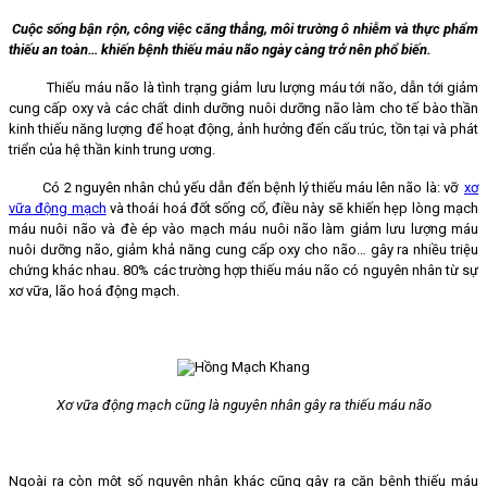
Cuộc sống bận rộn, công việc căng thẳng, môi trường ô nhiễm và thực phẩm
thiếu an toàn… khiến bệnh thiếu máu não ngày càng trở nên phổ biến.
Thiếu máu não là tình trạng giảm lưu lượng máu tới não, dẫn tới giảm
cung cấp oxy và các chất dinh dưỡng nuôi dưỡng não làm cho tế bào thần
kinh thiếu năng lượng để hoạt động, ảnh hưởng đến cấu trúc, tồn tại và phát
triển của hệ thần kinh trung ương.
Có 2 nguyên nhân chủ yếu dẫn đến bệnh lý thiếu máu lên não là: vỡ
xơ
vữa động mạch
và thoái hoá đốt sống cổ, điều này sẽ khiến hẹp lòng mạch
máu nuôi não và đè ép vào mạch máu nuôi não làm giảm lưu lượng máu
nuôi dưỡng não, giảm khả năng cung cấp oxy cho não… gây ra nhiều triệu
chứng khác nhau. 80% các trường hợp thiếu máu não có nguyên nhân từ sự
xơ vữa, lão hoá động mạch.
Xơ vữa động mạch cũng là nguyên nhân gây ra thiếu máu não
Ngoài ra còn một số nguyên nhân khác cũng gây ra căn bệnh thiếu máu