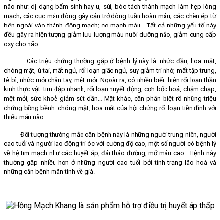
não như: dị dạng bẩm sinh hay u, sùi, bóc tách thành mạch làm hẹp lòng
mạch; các cục máu đông gây cản trở dòng tuần hoàn máu; các chèn ép từ
bên ngoài vào thành động mạch; co mạch máu… Tất cả những yếu tố này
đều gây ra hiện tượng giảm lưu lượng máu nuôi dưỡng não, giảm cung cấp
oxy cho não.
Các triệu chứng thường gặp ở bệnh lý này là: nhức đầu, hoa mắt,
chóng mặt, ù tai, mất ngủ, rối loạn giấc ngủ, suy giảm trí nhớ, mất tập trung,
tê bì, nhức mỏi chân tay, mệt mỏi. Ngoài ra, có nhiều biểu hiện rối loạn thần
kinh thực vật: tim đập nhanh, rối loạn huyết động, cơn bốc hoả, chậm chạp,
mệt mỏi, sức khoẻ giảm sút dần… Mặt khác, cần phân biệt rõ những triệu
chứng bồng bềnh, chóng mặt, hoa mắt của hội chứng rối loạn tiền đình với
thiếu máu não.
Đối tượng thường mắc căn bệnh này là những người trung niên, người
cao tuổi và người lao động trí óc với cường độ cao, một số người có bệnh lý
về hệ tim mạch như các huyết áp, đái tháo đường, mỡ máu cao… Bệnh này
thường gặp nhiều hơn ở những người cao tuổi bởi tình trạng lão hoá và
những căn bệnh mãn tính về già.