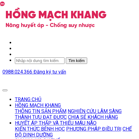
Tìm kiếm
0988.024.366
Đăng ký tư vấn
TRANG CHỦ
HỒNG MẠCH KHANG
THÔNG TIN SẢN PHẨM
NGHIÊN CỨU LÂM SÀNG
THÀNH TỰU ĐẠT ĐƯỢC
CHIA SẺ KHÁCH HÀNG
HUYẾT ÁP THẤP VÀ THIẾU MÁU NÃO
KIẾN THỨC BỆNH HỌC
PHƯƠNG PHÁP ĐIỀU TRỊ
CHẾ
ĐỘ DINH DƯỠNG