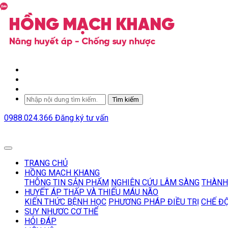
Tìm kiếm
0988.024.366
Đăng ký tư vấn
TRANG CHỦ
HỒNG MẠCH KHANG
THÔNG TIN SẢN PHẨM
NGHIÊN CỨU LÂM SÀNG
THÀNH
HUYẾT ÁP THẤP VÀ THIẾU MÁU NÃO
KIẾN THỨC BỆNH HỌC
PHƯƠNG PHÁP ĐIỀU TRỊ
CHẾ Đ
SUY NHƯƠC CƠ THỂ
HỎI ĐÁP