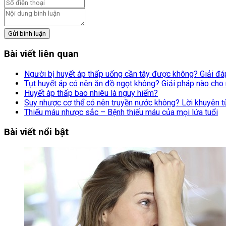
Gửi bình luận
Bài viết liên quan
Người bị huyết áp thấp uống cần tây được không? Giải đ
Tụt huyết áp có nên ăn đồ ngọt không? Giải pháp nào cho
Huyết áp thấp bao nhiêu là nguy hiểm?
Suy nhược cơ thể có nên truyền nước không? Lời khuyên t
Thiếu máu nhược sắc – Bệnh thiếu máu của mọi lứa tuổi
Bài viết nổi bật