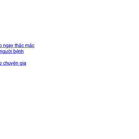
áp ngay thắc mắc
 người bệnh
ừ chuyên gia