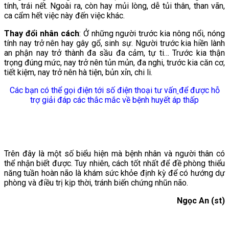
tính, trái nết. Ngoài ra, còn hay mủi lòng, dễ tủi thân, than vãn,
ca cẩm hết việc này đến việc khác.
Thay đổi nhân cách
: Ở những người trước kia nông nổi, nóng
tính nay trở nên hay gây gổ, sinh sự. Người trước kia hiền lành
an phận nay trở thành đa sầu đa cảm, tự ti… Trước kia thận
trọng đúng mức, nay trở nên tủn mủn, đa nghi, trước kia căn cơ,
tiết kiệm, nay trở nên hà tiện, bủn xỉn, chi li.
Các bạn có thể gọi điện tới số điện thoại tư vấn
để được hỗ
trợ giải đáp các thắc mắc về bệnh huyết áp thấp
Trên đây là một số biểu hiện mà bệnh nhân và người thân có
thể nhận biết được. Tuy nhiên, cách tốt nhất để đề phòng thiểu
năng tuần hoàn não là khám sức khỏe định kỳ để có hướng dự
phòng và điều trị kịp thời, tránh biến chứng nhũn não.
Ngọc An (st)