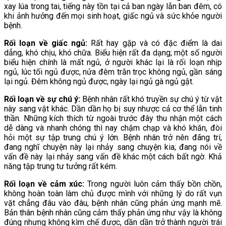
xay lúa trong tai, tiếng này tồn tại cả ban ngày lẫn ban đêm, có
khi ảnh hưởng đến mọi sinh hoạt, giấc ngủ và sức khỏe người
bệnh.
Rối loạn về giấc ngủ:
Rất hay gặp và có đặc điểm là dai
dẳng, khó chịu, khó chữa. Biểu hiện rất đa dạng; một số người
biểu hiện chính là mất ngủ, ở người khác lại là rối loạn nhịp
ngủ, lúc tối ngủ được, nửa đêm trằn trọc không ngủ, gần sáng
lại ngủ. Đêm không ngủ được, ngày lại ngủ gà ngủ gật.
Rối loạn về sự chú ý:
Bệnh nhân rất khó truyền sự chú ý từ vật
này sang vật khác. Dần dần họ bị suy nhược cả cơ thể lẫn tinh
thần. Những kích thích từ ngoài trước đây thu nhận một cách
dễ dàng và nhanh chóng thì nay chậm chạp và khó khăn, đòi
hỏi một sự tập trung chú ý lớn. Bệnh nhân trở nên đãng trí,
đang nghĩ chuyện này lại nhảy sang chuyện kia; đang nói về
vấn đề này lại nhảy sang vấn đề khác một cách bất ngờ. Khả
năng tập trung tư tưởng rất kém.
Rối loạn về cảm xúc:
Trong người luôn cảm thấy bồn chồn,
không hoàn toàn làm chủ được mình với những lý do rất vụn
vặt chẳng đâu vào đâu, bệnh nhân cũng phản ứng mạnh mẽ.
Bản thân bệnh nhân cũng cảm thấy phản ứng như vậy là không
đúng nhưng không kìm chế được, dần dần trở thành người trái