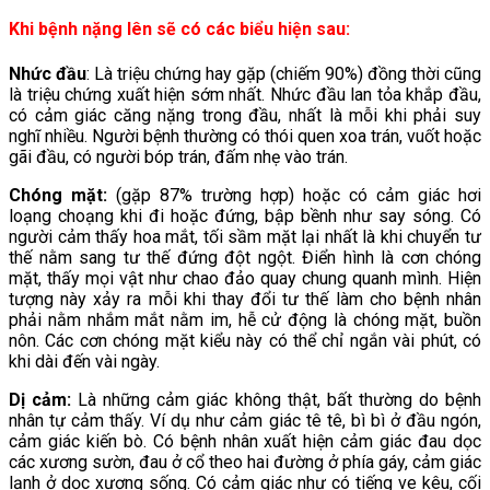
Khi bệnh nặng lên sẽ có các biểu hiện sau:
Nhức đầu
: Là triệu chứng hay gặp (chiếm 90%) đồng thời cũng
là triệu chứng xuất hiện sớm nhất. Nhức đầu lan tỏa khắp đầu,
có cảm giác căng nặng trong đầu, nhất là mỗi khi phải suy
nghĩ nhiều. Người bệnh thường có thói quen xoa trán, vuốt hoặc
gãi đầu, có người bóp trán, đấm nhẹ vào trán.
Chóng mặt:
(gặp 87% trường hợp) hoặc có cảm giác hơi
loạng choạng khi đi hoặc đứng, bập bềnh như say sóng. Có
người cảm thấy hoa mắt, tối sầm mặt lại nhất là khi chuyển tư
thế nằm sang tư thế đứng đột ngột. Điển hình là cơn chóng
mặt, thấy mọi vật như chao đảo quay chung quanh mình. Hiện
tượng này xảy ra mỗi khi thay đổi tư thế làm cho bệnh nhân
phải nằm nhắm mắt nằm im, hễ cử động là chóng mặt, buồn
nôn. Các cơn chóng mặt kiểu này có thể chỉ ngắn vài phút, có
khi dài đến vài ngày.
Dị cảm:
Là những cảm giác không thật, bất thường do bệnh
nhân tự cảm thấy. Ví dụ như cảm giác tê tê, bì bì ở đầu ngón,
cảm giác kiến bò. Có bệnh nhân xuất hiện cảm giác đau dọc
các xương sườn, đau ở cổ theo hai đường ở phía gáy, cảm giác
lạnh ở dọc xương sống. Có cảm giác như có tiếng ve kêu, cối