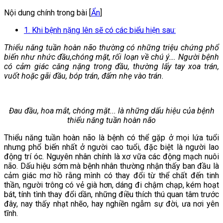
Nội dung chính trong bài [
Ẩn
]
1. Khi bệnh nặng lên sẽ có các biểu hiện sau:
Thiểu năng tuần hoàn não thường có những triệu chứng phổ
biến như nhức đầu,chóng mặt, rối loạn về chú ý…. Người bệnh
có cảm giác căng nặng trong đầu, thường lấy tay xoa trán,
vuốt hoặc gãi đầu, bóp trán, đấm nhẹ vào trán.
Đau đầu, hoa mắt, chóng mặt... là những dấu hiệu của bệnh
thiểu năng tuần hoàn não
Thiểu năng tuần hoàn não là bệnh có thể gặp ở mọi lứa tuổi
nhưng phổ biến nhất ở người cao tuổi, đặc biệt là người lao
động trí óc. Nguyên nhân chính là xơ vữa các động mạch nuôi
não. Dấu hiệu sớm mà bệnh nhân thường nhận thấy ban đầu là
cảm giác mơ hồ rằng mình có thay đổi từ thể chất đến tinh
thần, người trông có vẻ già hơn, dáng đi chậm chạp, kém hoạt
bát, tính tình thay đổi dần, những điều thích thú quan tâm trước
đây, nay thấy nhạt nhẽo, hay nghiền ngẫm sự đời, ưa nơi yên
tĩnh.