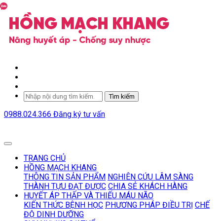
Tìm kiếm
0988.024.366
Đăng ký tư vấn
TRANG CHỦ
HỒNG MẠCH KHANG
THÔNG TIN SẢN PHẨM
NGHIÊN CỨU LÂM SÀNG
THÀNH TỰU ĐẠT ĐƯỢC
CHIA SẺ KHÁCH HÀNG
HUYẾT ÁP THẤP VÀ THIẾU MÁU NÃO
KIẾN THỨC BỆNH HỌC
PHƯƠNG PHÁP ĐIỀU TRỊ
CHẾ
ĐỘ DINH DƯỠNG