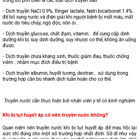
trong đó phổ biến là các loại dịch truyền sau:
- Dịch truyền NaCl 0.9%, Ringer lactate, Natri bicarbonat 1.4%...
để bổ sung nước và điện giải khi người bệnh bị mất máu, mất
nước do tiêu chảy, ngộ độc, nôn ói…
- Dịch truyền glucose, chất đạm, vitamin… để cung cấp dinh
dưỡng khi bị suy dinh dưỡng, suy nhược cơ thể, không ăn uống
được.
- Dịch truyền chứa kháng sinh, thuốc giảm đau, thuốc chống
viêm… nhằm mục đích điều trị bệnh.
- Dịch truyền albumin, huyết tương, dextran… sử dụng trong
trường hợp cần bù nhanh dịch tuần hoàn cho cơ thể.
Truyền nước cần thực hiện bởi nhân viên y tế có kinh nghiệm
Khi bị tụt huyết áp có nên truyền nước không?
Quan niệm nên truyền nước khi bị tụt huyết áp để mau hồi lại
sức chỉ đúng cho một số trường hợp nhất định. Sỡ dĩ như vậy