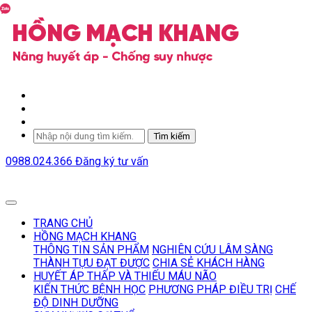
Tìm kiếm
0988.024.366
Đăng ký tư vấn
TRANG CHỦ
HỒNG MẠCH KHANG
THÔNG TIN SẢN PHẨM
NGHIÊN CỨU LÂM SÀNG
THÀNH TỰU ĐẠT ĐƯỢC
CHIA SẺ KHÁCH HÀNG
HUYẾT ÁP THẤP VÀ THIẾU MÁU NÃO
KIẾN THỨC BỆNH HỌC
PHƯƠNG PHÁP ĐIỀU TRỊ
CHẾ
ĐỘ DINH DƯỠNG