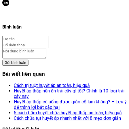
Bình luận
Gửi bình luận
Bài viết liên quan
Cách trị tuột huyết áp an toàn, hiệu quả
Huyết áp thấp nên ăn trái cây gì tốt? Chính là 10 loại trái
cây này
Huyết áp thấp có uống được giảo cổ lam không? – Lưu ý
để tránh lợi bất cập hại
5 cách bấm huyệt chữa huyết áp thấp an toàn, hiệu quả
Cách chữa tụt huyết áp nhanh nhất với 8 mẹo đơn giản