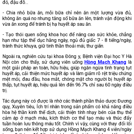
đỏ, đậu đỗ…
- Chia nhỏ bữa ăn, mỗi bữa chỉ nên ăn một lượng vừa đủ,
không ăn quá no nhưng tăng số bữa ăn lên, tránh vận động khi
vừa ăn xong để tránh bị hạ huyết áp sau ăn.
- Tạo thói quen sống khoa học để nâng cao sức khỏe, chẳng
hạn như tập thể dục hằng ngày, ngủ đủ giấc 7 - 8 tiếng/ngày,
tránh thức khuya, giữ tinh thần thoải mái, thư giãn.
Ngoài ra, nghiên cứu tại khoa Đông y, Bệnh viện Đại học Y Hà
Nội còn cho thấy, sử dụng viên uống
Hồng Mạch Khang
là
một giải pháp an toàn, hữu hiệu, giúp ngăn ngừa tình trạng tụt
huyết áp, cải thiện mức huyết áp và làm giảm rõ rệt triệu chứng
mệt mỏi, đau đầu, hoa mắt, chóng mặt cho người bị huyết áp
thấp, tụt huyết áp, hiệu quả lên đến 96.7% chỉ sau 60 ngày điều
trị.
Tác dụng này có được là nhờ các thành phần thảo dược Đương
quy, Xuyên tiêu, Ích trí nhân trong sản phẩm có khả năng điều
hòa hệ thần kinh thể dịch, cải thiện tính nhạy bén của thụ thể
cảm áp ở mạch máu, kích thích cơ thể tạo máu và thúc đẩy
tuần hoàn lưu thông máu tốt. Chính vì vậy, cùng với thay đổi lối
sống, bạn nên kết hợp sử dụng Hồng Mạch Khang 4 viên/ngày