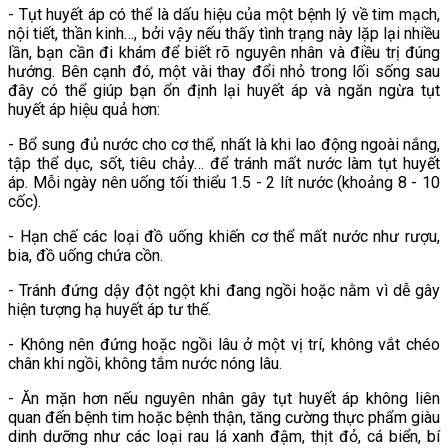
- Tụt huyết áp có thể là dấu hiệu của một bệnh lý về tim mạch,
nội tiết, thần kinh…, bởi vậy nếu thấy tình trạng này lặp lại nhiều
lần, bạn cần đi khám để biết rõ nguyên nhân và điều trị đúng
hướng. Bên cạnh đó, một vài thay đổi nhỏ trong lối sống sau
đây có thể giúp bạn ổn định lại huyết áp và ngăn ngừa tụt
huyết áp hiệu quả hơn:
- Bổ sung đủ nước cho cơ thể, nhất là khi lao động ngoài nắng,
tập thể dục, sốt, tiêu chảy… để tránh mất nước làm tụt huyết
áp. Mỗi ngày nên uống tối thiểu 1.5 - 2 lít nước (khoảng 8 - 10
cốc).
- Hạn chế các loại đồ uống khiến cơ thể mất nước như rượu,
bia, đồ uống chứa cồn.
- Tránh đứng dậy đột ngột khi đang ngồi hoặc nằm vì dễ gây
hiện tượng hạ huyết áp tư thế.
- Không nên đứng hoặc ngồi lâu ở một vị trí, không vắt chéo
chân khi ngồi, không tắm nước nóng lâu.
- Ăn mặn hơn nếu nguyên nhân gây tụt huyết áp không liên
quan đến bệnh tim hoặc bệnh thận, tăng cường thực phẩm giàu
dinh dưỡng như các loại rau lá xanh đậm, thịt đỏ, cá biển, bí