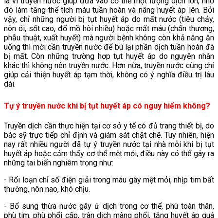
là vì truyền nước giúp đưa vào cơ thể một lượng dịch lớn, nhờ
đó làm tăng thể tích máu tuần hoàn và nâng huyết áp lên. Bởi
vậy, chỉ những người bị tụt huyết áp do mất nước (tiêu chảy,
nôn ói, sốt cao, đổ mồ hôi nhiều) hoặc mất máu (chấn thương,
phẫu thuật, xuất huyết) mà người bệnh không còn khả năng ăn
uống thì mới cần truyền nước để bù lại phần dịch tuần hoàn đã
bị mất. Còn những trường hợp tụt huyết áp do nguyên nhân
khác thì không nên truyền nước. Hơn nữa, truyền nước cũng chỉ
giúp cải thiện huyết áp tạm thời, không có ý nghĩa điều trị lâu
dài.
Tự ý truyền nước khi bị tụt huyết áp có nguy hiểm không?
Truyền dịch cần thực hiện tại cơ sở y tế có đủ trang thiết bị, do
bác sỹ trực tiếp chỉ định và giám sát chặt chẽ. Tuy nhiên, hiện
nay rất nhiều người đã tự ý truyền nước tại nhà mỗi khi bị tụt
huyết áp hoặc cảm thấy cơ thể mệt mỏi, điều này có thể gây ra
những tai biến nghiêm trọng như:
- Rối loạn chỉ số điện giải trong máu gây mệt mỏi, nhịp tim bất
thường, nôn nao, khó chịu.
- Bổ sung thừa nước gây ứ dịch trong cơ thể, phù toàn thân,
phù tim, phù phổi cấp, tràn dịch màng phổi, tăng huyết áp quá