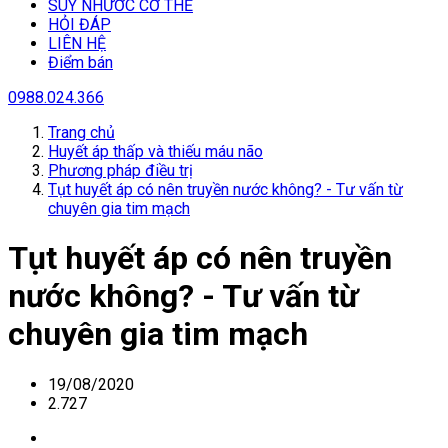
SUY NHƯƠC CƠ THỂ
HỎI ĐÁP
LIÊN HỆ
Điểm bán
0988.024.366
Trang chủ
Huyết áp thấp và thiếu máu não
Phương pháp điều trị
Tụt huyết áp có nên truyền nước không? - Tư vấn từ
chuyên gia tim mạch
Tụt huyết áp có nên truyền
nước không? - Tư vấn từ
chuyên gia tim mạch
19/08/2020
2.727