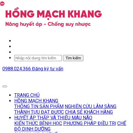
Tìm kiếm
0988.024.366
Đăng ký tư vấn
TRANG CHỦ
HỒNG MẠCH KHANG
THÔNG TIN SẢN PHẨM
NGHIÊN CỨU LÂM SÀNG
THÀNH TỰU ĐẠT ĐƯỢC
CHIA SẺ KHÁCH HÀNG
HUYẾT ÁP THẤP VÀ THIẾU MÁU NÃO
KIẾN THỨC BỆNH HỌC
PHƯƠNG PHÁP ĐIỀU TRỊ
CHẾ
ĐỘ DINH DƯỠNG