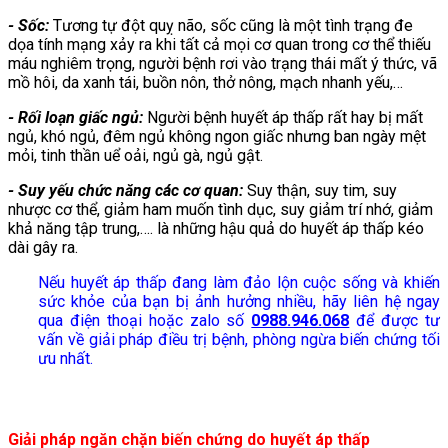
- Sốc:
Tương tự đột quỵ não, sốc cũng là một tình trạng đe
dọa tính mạng xảy ra khi tất cả mọi cơ quan trong cơ thể thiếu
máu nghiêm trọng, người bệnh rơi vào trạng thái mất ý thức, vã
mồ hôi, da xanh tái, buồn nôn, thở nông, mạch nhanh yếu,…
- Rối loạn giấc ngủ:
Người bệnh huyết áp thấp rất hay bị mất
ngủ, khó ngủ, đêm ngủ không ngon giấc nhưng ban ngày mệt
mỏi, tinh thần uể oải, ngủ gà, ngủ gật.
- Suy yếu chức năng các cơ quan:
Suy thận, suy tim, suy
nhược cơ thể, giảm ham muốn tình dục, suy giảm trí nhớ, giảm
khả năng tập trung,…. là những hậu quả do huyết áp thấp kéo
dài gây ra.
Nếu huyết áp thấp đang làm đảo lộn cuộc sống và khiến
sức khỏe của bạn bị ảnh hưởng nhiều, hãy liên hệ ngay
qua điện thoại hoặc zalo số
0988.946.068
để được tư
vấn về giải pháp điều trị bệnh, phòng ngừa biến chứng tối
ưu nhất.
Giải pháp ngăn chặn biến chứng do huyết áp thấp