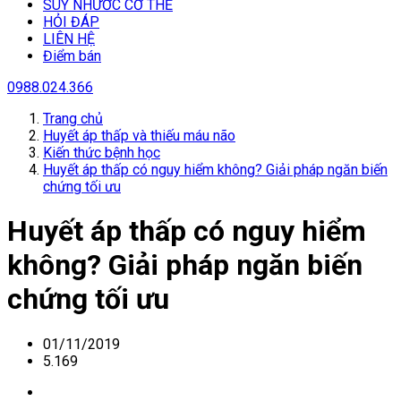
SUY NHƯƠC CƠ THỂ
HỎI ĐÁP
LIÊN HỆ
Điểm bán
0988.024.366
Trang chủ
Huyết áp thấp và thiếu máu não
Kiến thức bệnh học
Huyết áp thấp có nguy hiểm không? Giải pháp ngăn biến
chứng tối ưu
Huyết áp thấp có nguy hiểm
không? Giải pháp ngăn biến
chứng tối ưu
01/11/2019
5.169