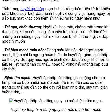
những hậu quả vô cùng đáng tiếc.
Tình trạng
huyết áp thấp
mạn tính thường tiến triển từ từ khiến
sức khỏe suy kiệt dần, sinh hoạt và công việc hằng ngày bị
đảo lộn, mặt khác còn tiềm ẩn nhiều rủi ro nguy hiểm như:
- Tai nạn, chấn thương:
Ngất xỉu, hoa mắt, chóng mặt trong khi
đang lái xe, leo cầu thang, làm việc trên cao,… có thể dẫn đến
những tình huống nguy hiểm, khiến bạn bị chấn thương, va đập
ngoài ý muốn.
- Tai biến mạch máu não:
Dòng máu lên não đột ngột giảm
mạnh, thậm chí là ngưng hoàn toàn do huyết áp giảm quá thấp
có thể gây đột quỵ não, người bệnh đau đầu dữ dội, khó nói, lú
lẫn, tê liệt một phần cơ thể,… hoặc tử vong nếu không cấp cứu
kịp thời.
- Bệnh tim mạch:
Huyết áp thấp làm tăng gánh nặng cho tim,
tim phải co bóp nhiều hơn để bơm đủ máu đến các cơ quan
trong cơ thể, lâu dần có thể gây rối loạn nhịp tim, suy tim, giãn
buồng tim,…
Huyết áp thấp làm tăng nguy cơ mắc bệnh tim mạch