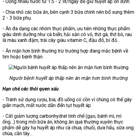
- Uống nhiều nước từ 1.5 - 2 lít/ngày để giữ huyết áp ổn định.
- Chia nhỏ các bữa ăn, bên cạnh 3 bữa chính nên bổ sung thêm
2 - 3 bữa phụ.
- Ăn đa dạng các nhóm thực phẩm, ưu tiên những thực phẩm
giàu dinh dưỡng như cá biển, hải sản có vỏ, thịt gà, thịt bò, rau
lá màu xanh đậm, trái cây giàu vitamin C, đậu đỗ, bí đỏ…
- Ăn mặn hơn bình thường trừ trường hợp đang mắc bệnh về
tim hoặc bệnh thận.
Người bệnh huyết áp thấp nên ăn mặn hơn bình thường
Hạn chế các thói quen xấu
- Tránh sử dụng rượu, bia, đồ uống có cồn vì chúng có thể gây
giãn mạch, mất nước dẫn đến tụt huyết áp.
- Cắt giảm lượng carbonhydrat tinh chế (gạo, bánh mì, mì
ống…) trong mỗi bữa ăn, không ăn quá thường xuyên thực
phẩm dễ gây hạ huyết áp như cà chua, chuối, dưa hấu, sữa ong
chúa, cần tây…