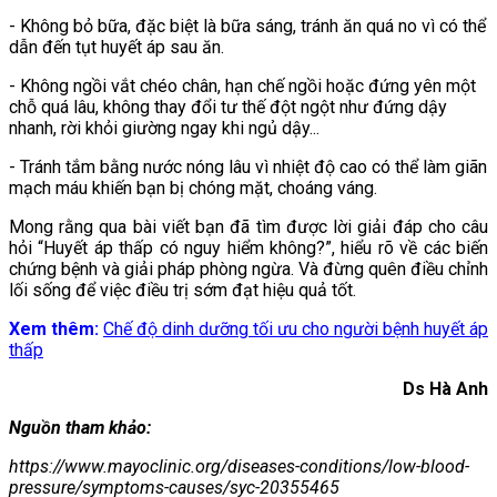
- Không bỏ bữa, đặc biệt là bữa sáng, tránh ăn quá no vì có thể
dẫn đến tụt huyết áp sau ăn.
- Không ngồi vắt chéo chân, hạn chế ngồi hoặc đứng yên một
chỗ quá lâu, không thay đổi tư thế đột ngột như đứng dậy
nhanh, rời khỏi giường ngay khi ngủ dậy...
- Tránh tắm bằng nước nóng lâu vì nhiệt độ cao có thể làm giãn
mạch máu khiến bạn bị chóng mặt, choáng váng.
Mong rằng qua bài viết bạn đã tìm được lời giải đáp cho câu
hỏi “Huyết áp thấp có nguy hiểm không?”, hiểu rõ về các biến
chứng bệnh và giải pháp phòng ngừa. Và đừng quên điều chỉnh
lối sống để việc điều trị sớm đạt hiệu quả tốt.
Xem thêm:
Chế độ dinh dưỡng tối ưu cho người bệnh huyết áp
thấp
Ds Hà Anh
Nguồn tham khảo:
https://www.mayoclinic.org/diseases-conditions/low-blood-
pressure/symptoms-causes/syc-20355465