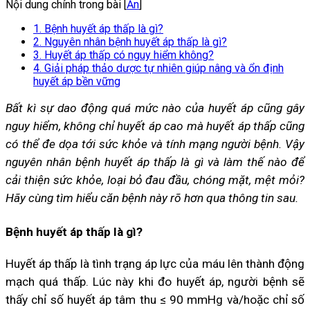
Nội dung chính trong bài [
Ẩn
]
1. Bệnh huyết áp thấp là gì?
2. Nguyên nhân bệnh huyết áp thấp là gì?
3. Huyết áp thấp có nguy hiểm không?
4. Giải pháp thảo dược tự nhiên giúp nâng và ổn định
huyết áp bền vững
Bất kì sự dao động quá mức nào của huyết áp cũng gây
nguy hiểm, không chỉ huyết áp cao mà huyết áp thấp cũng
có thể đe dọa tới sức khỏe và tính mạng người bệnh. Vậy
nguyên nhân bệnh huyết áp thấp là gì và làm thế nào để
cải thiện sức khỏe, loại bỏ đau đầu, chóng mặt, mệt mỏi?
Hãy cùng tìm hiểu căn bệnh này rõ hơn qua thông tin sau.
Bệnh huyết áp thấp là gì?
Huyết áp thấp là tình trạng áp lực của máu lên thành động
mạch quá thấp. Lúc này khi đo huyết áp, người bệnh sẽ
thấy chỉ số huyết áp tâm thu ≤ 90 mmHg và/hoặc chỉ số