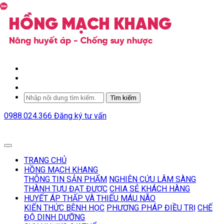
Tìm kiếm
0988.024.366
Đăng ký tư vấn
TRANG CHỦ
HỒNG MẠCH KHANG
THÔNG TIN SẢN PHẨM
NGHIÊN CỨU LÂM SÀNG
THÀNH TỰU ĐẠT ĐƯỢC
CHIA SẺ KHÁCH HÀNG
HUYẾT ÁP THẤP VÀ THIẾU MÁU NÃO
KIẾN THỨC BỆNH HỌC
PHƯƠNG PHÁP ĐIỀU TRỊ
CHẾ
ĐỘ DINH DƯỠNG