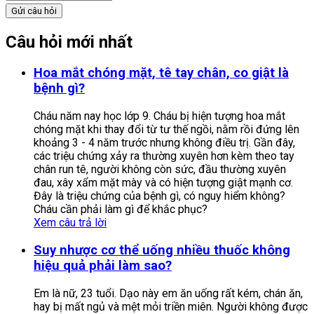
Gửi câu hỏi
Câu hỏi mới nhất
Hoa mắt chóng mặt, tê tay chân, co giật là
bệnh gì?
Cháu năm nay học lớp 9. Cháu bị hiện tượng hoa mắt
chóng mặt khi thay đổi từ tư thế ngồi, nằm rồi đứng lên
khoảng 3 - 4 năm trước nhưng không điều trị. Gần đây,
các triệu chứng xảy ra thường xuyên hơn kèm theo tay
chân run tê, người không còn sức, đầu thường xuyên
đau, xây xẩm mặt mày và có hiện tượng giật mạnh cơ.
Đây là triệu chứng của bệnh gì, có nguy hiểm không?
Cháu cần phải làm gì để khắc phục?
Xem câu trả lời
Suy nhược cơ thể uống nhiều thuốc không
hiệu quả phải làm sao?
Em là nữ, 23 tuổi. Dạo này em ăn uống rất kém, chán ăn,
hay bị mất ngủ và mệt mỏi triền miên. Người không được