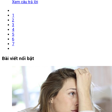
Xem câu trả lời
1
2
3
4
5
6
7
Bài viết nổi bật