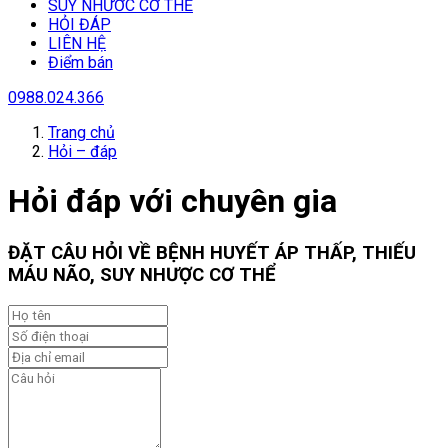
SUY NHƯƠC CƠ THỂ
HỎI ĐÁP
LIÊN HỆ
Điểm bán
0988.024.366
Trang chủ
Hỏi – đáp
Hỏi đáp với chuyên gia
ĐẶT CÂU HỎI VỀ BỆNH HUYẾT ÁP THẤP, THIẾU
MÁU NÃO, SUY NHƯỢC CƠ THỂ