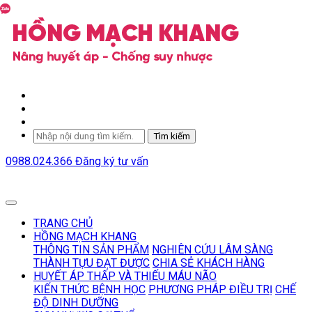
Tìm kiếm
0988.024.366
Đăng ký tư vấn
TRANG CHỦ
HỒNG MẠCH KHANG
THÔNG TIN SẢN PHẨM
NGHIÊN CỨU LÂM SÀNG
THÀNH TỰU ĐẠT ĐƯỢC
CHIA SẺ KHÁCH HÀNG
HUYẾT ÁP THẤP VÀ THIẾU MÁU NÃO
KIẾN THỨC BỆNH HỌC
PHƯƠNG PHÁP ĐIỀU TRỊ
CHẾ
ĐỘ DINH DƯỠNG