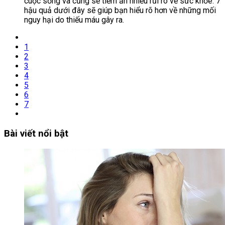
cuộc sống và cũng sẽ tiềm ẩn nhiều rủi ro về sức khỏe. 7
hậu quả dưới đây sẽ giúp bạn hiểu rõ hơn về những mối
nguy hại do thiếu máu gây ra.
1
2
3
4
5
6
7
Bài viết nổi bật