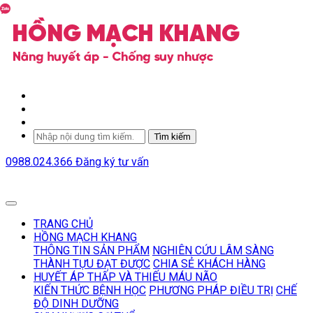
Tìm kiếm
0988.024.366
Đăng ký tư vấn
TRANG CHỦ
HỒNG MẠCH KHANG
THÔNG TIN SẢN PHẨM
NGHIÊN CỨU LÂM SÀNG
THÀNH TỰU ĐẠT ĐƯỢC
CHIA SẺ KHÁCH HÀNG
HUYẾT ÁP THẤP VÀ THIẾU MÁU NÃO
KIẾN THỨC BỆNH HỌC
PHƯƠNG PHÁP ĐIỀU TRỊ
CHẾ
ĐỘ DINH DƯỠNG