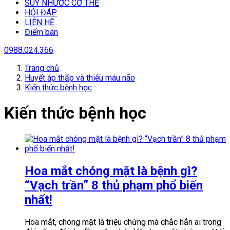
SUY NHƯƠC CƠ THỂ
HỎI ĐÁP
LIÊN HỆ
Điểm bán
0988.024.366
Trang chủ
Huyết áp thấp và thiếu máu não
Kiến thức bệnh học
Kiến thức bệnh học
Hoa mắt chóng mặt là bệnh gì?
“Vạch trần” 8 thủ phạm phổ biến
nhất!
Hoa mắt, chóng mặt là triệu chứng mà chắc hẳn ai trong