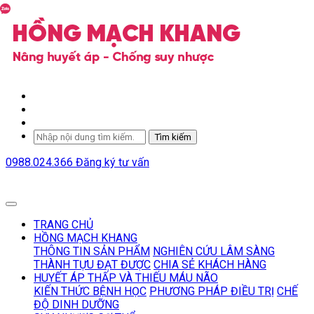
Tìm kiếm
0988.024.366
Đăng ký tư vấn
TRANG CHỦ
HỒNG MẠCH KHANG
THÔNG TIN SẢN PHẨM
NGHIÊN CỨU LÂM SÀNG
THÀNH TỰU ĐẠT ĐƯỢC
CHIA SẺ KHÁCH HÀNG
HUYẾT ÁP THẤP VÀ THIẾU MÁU NÃO
KIẾN THỨC BỆNH HỌC
PHƯƠNG PHÁP ĐIỀU TRỊ
CHẾ
ĐỘ DINH DƯỠNG