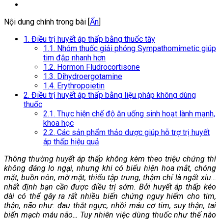
Nội dung chính trong bài [
Ẩn
]
1. Điều trị huyết áp thấp bằng thuốc tây
1.1. Nhóm thuốc giải phóng Sympathomimetic giúp
tim đập nhanh hơn
1.2. Hormon Fludrocortisone
1.3. Dihydroergotamine
1.4. Erythropoietin
2. Điều trị huyết áp thấp bằng liệu pháp không dùng
thuốc
2.1. Thực hiện chế độ ăn uống sinh hoạt lành mạnh,
khoa học
2.2. Các sản phẩm thảo dược giúp hỗ trợ trị huyết
áp thấp hiệu quả
Thông thường huyết áp thấp không kèm theo triệu chứng thì
không đáng lo ngại, nhưng khi có biểu hiện hoa mắt, chóng
mặt, buồn nôn, mờ mặt, thiếu tập trung, thậm chí là ngất xỉu…
nhất định bạn cần được điều trị sớm. Bởi huyết áp thấp kéo
dài có thể gây ra rất nhiều biến chứng nguy hiểm cho tim,
thận, não như: đau thắt ngực, nhồi máu cơ tim, suy thận, tai
biến mạch máu não… Tuy nhiên việc dùng thuốc như thế nào