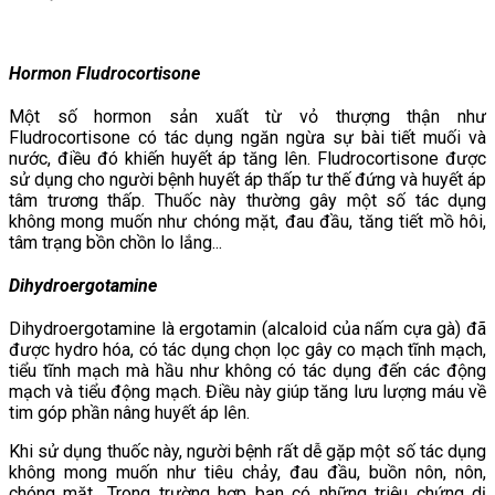
Hormon Fludrocortisone
Một số hormon sản xuất từ vỏ thượng thận như
Fludrocortisone có tác dụng ngăn ngừa sự bài tiết muối và
nước, điều đó khiến huyết áp tăng lên. Fludrocortisone được
sử dụng cho người bệnh huyết áp thấp tư thế đứng và huyết áp
tâm trương thấp. Thuốc này thường gây một số tác dụng
không mong muốn như chóng mặt, đau đầu, tăng tiết mồ hôi,
tâm trạng bồn chồn lo lắng...
Dihydroergotamine
Dihydroergotamine là ergotamin (alcaloid của nấm cựa gà) đã
được hydro hóa, có tác dụng chọn lọc gây co mạch tĩnh mạch,
tiểu tĩnh mạch mà hầu như không có tác dụng đến các động
mạch và tiểu động mạch. Điều này giúp tăng lưu lượng máu về
tim góp phần nâng huyết áp lên.
Khi sử dụng thuốc này, người bệnh rất dễ gặp một số tác dụng
không mong muốn như tiêu chảy, đau đầu, buồn nôn, nôn,
chóng mặt,…Trong trường hợp bạn có những triệu chứng dị