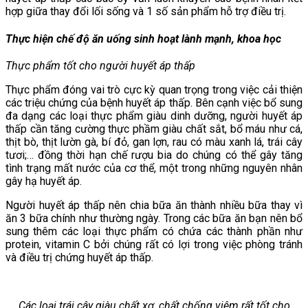
hợp giữa thay đổi lối sống và 1 số sản phẩm hỗ trợ điều trị.
Thực hiện chế độ ăn uống sinh hoạt lành mạnh, khoa học
Thực phẩm tốt cho người huyết áp thấp
Thực phẩm đóng vai trò cực kỳ quan trọng trong việc cải thiện
các triệu chứng của bệnh huyết áp thấp. Bên cạnh việc bổ sung
đa dạng các loại thực phẩm giàu dinh dưỡng, người huyết áp
thấp cần tăng cường thực phầm giàu chất sắt, bổ máu như cá,
thịt bò, thịt lườn gà, bí đỏ, gan lợn, rau có màu xanh lá, trái cây
tươi;… đồng thời hạn chế rượu bia do chúng có thể gây tăng
tình trạng mất nước của cơ thể, một trong những nguyên nhân
gây hạ huyết áp.
Người huyết áp thấp nên chia bữa ăn thành nhiều bữa thay vì
ăn 3 bữa chính như thường ngày. Trong các bữa ăn bạn nên bổ
sung thêm các loại thực phẩm có chứa các thành phần như
protein, vitamin C bởi chúng rất có lợi trong việc phòng tránh
và điều trị chứng huyết áp thấp.
Các loại trái cây giàu chất xơ, chất chống viêm rất tốt cho