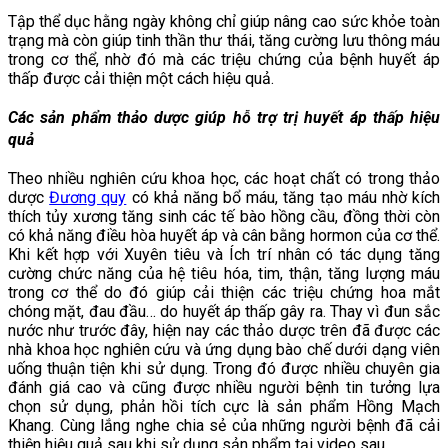
Tập thể dục hằng ngày không chỉ giúp nâng cao sức khỏe toàn
trạng mà còn giúp tinh thần thư thái, tăng cường lưu thông máu
trong cơ thể, nhờ đó mà các triệu chứng của bệnh huyết áp
thấp được cải thiện một cách hiệu quả.
Các sản phẩm thảo dược giúp hỗ
trợ
trị huyết áp thấp
hiệu
quả
Theo nhiều nghiên cứu khoa học, các hoạt chất có trong thảo
dược
Đương quy
có khả năng bổ máu, tăng tạo máu nhờ kích
thích tủy xương tăng sinh các tế bào hồng cầu, đồng thời còn
có khả năng điều hòa huyết áp và cân bằng hormon của cơ thể.
Khi kết hợp với Xuyên tiêu và Ích trí nhân có tác dụng tăng
cường chức năng của hệ tiêu hóa, tim, thận, tăng lượng máu
trong cơ thể do đó giúp cải thiện các triệu chứng hoa mắt
chóng mặt, đau đầu… do huyết áp thấp gây ra. Thay vì đun sắc
nước như trước đây, hiện nay các thảo dược trên đã được các
nhà khoa học nghiên cứu và ứng dụng bào chế dưới dạng viên
uống thuận tiện khi sử dụng. Trong đó được nhiều chuyên gia
đánh giá cao và cũng được nhiều người bệnh tin tưởng lựa
chọn sử dụng, phản hồi tích cực là sản phẩm Hồng Mạch
Khang. Cùng lắng nghe chia sẻ của những người bệnh đã cải
thiện hiệu quả sau khi sử dụng sản phẩm tại video sau