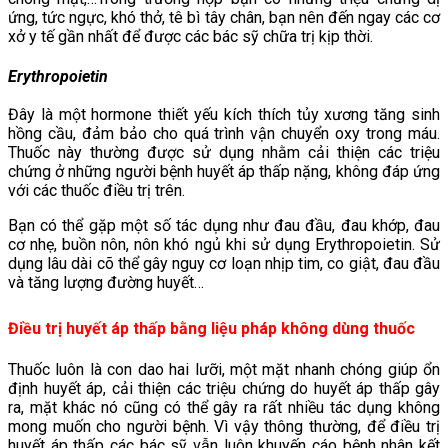
ứng, tức ngực, khó thở, tê bì tây chân, bạn nên đến ngay các cơ
xở y tế gần nhất để được các bác sỹ chữa trị kịp thời.
Erythropoietin
Đây là một hormone thiết yếu kích thích tủy xương tăng sinh
hồng cầu, đảm bảo cho quá trình vận chuyển oxy trong máu.
Thuốc này thường được sử dụng nhằm cải thiện các triệu
chứng ở những người bệnh huyết áp thấp nặng, không đáp ứng
với các thuốc điều trị trên.
Bạn có thể gặp một số tác dụng như đau đầu, đau khớp, đau
cơ nhẹ, buồn nôn, nôn khó ngủ khi sử dụng Erythropoietin. Sử
dụng lâu dài cõ thể gây nguy cơ loạn nhịp tim, co giật, đau đầu
và tăng lượng đường huyết…
Điều trị huyết áp thấp bằng liệu pháp không dùng thuốc
Thuốc luôn là con dao hai lưỡi, một mặt nhanh chóng giúp ổn
định huyết áp, cải thiện các triệu chứng do huyết áp thấp gây
ra, mặt khác nó cũng có thể gây ra rất nhiều tác dụng không
mong muốn cho người bệnh. Vì vậy thông thường, để điều trị
huyết áp thấp các bác sỹ vẫn luôn khuyến cáo bệnh nhân kết