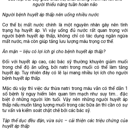
người thiểu năng tuần hoàn não
Người bệnh huyết áp thấp nên uống nhiều nước
Cơ thể bị mất nước chính là một nguyên nhân gây nên tình
trạng hạ huyết áp. Vì vậy uống đủ nước rất quan trọng với
người bệnh huyết áp thấp, không chỉ có tác dụng ngăn ngừa
mất nước, mà còn giúp tăng lưu lượng máu trọng cơ thể.
Ăn mặn – liệu có lợi ích gì cho bệnh huyết áp thấp?
Đối với huyết áp cao, các bác sỹ thường khuyên giảm muối
trong chế độ ăn uống, bởi natri trong muối có thể làm tăng
huyết áp. Tuy nhiên đây có lẽ lại mang nhiều lợi ích cho người
bệnh huyết áp thấp.
Mặc dù vậy thì việc dư thừa natri trong máu vẫn có thể dẫn 1
số bệnh lý nguy hiểm liên quan tim mạch như suy tim… đặc
biệt ở những người lớn tuổi. Vậy nên những người huyết áp
thấp nếu muốn tăng lượng muối trong các bữa ăn thì cần có sự
tư vấn và kiểm soát chặt chẽ bởi các bác sỹ.
Tập thể dục đều đặn, vừa sức – cải thiện các triệu chứng của
huyết áp thấp