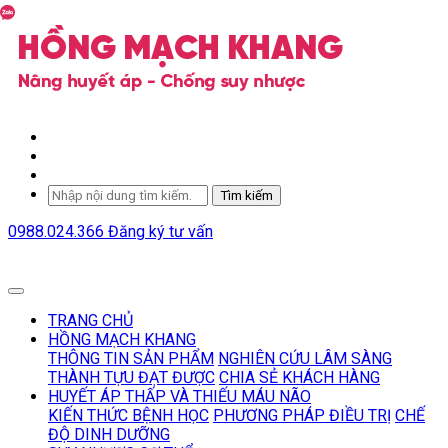
Tìm kiếm
0988.024.366
Đăng ký tư vấn
TRANG CHỦ
HỒNG MẠCH KHANG
THÔNG TIN SẢN PHẨM
NGHIÊN CỨU LÂM SÀNG
THÀNH TỰU ĐẠT ĐƯỢC
CHIA SẺ KHÁCH HÀNG
HUYẾT ÁP THẤP VÀ THIẾU MÁU NÃO
KIẾN THỨC BỆNH HỌC
PHƯƠNG PHÁP ĐIỀU TRỊ
CHẾ
ĐỘ DINH DƯỠNG