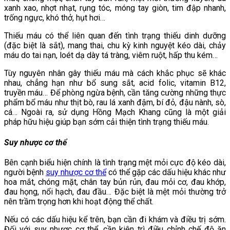
xanh xao, nhợt nhạt, rụng tóc, móng tay giòn, tim đập nhanh,
trống ngực, khó thở, hụt hơi…
Thiếu máu có thể liên quan đến tình trạng thiếu dinh dưỡng
(đặc biệt là sắt), mang thai, chu kỳ kinh nguyệt kéo dài, chảy
máu do tai nạn, loét dạ dày tá tràng, viêm ruột, hấp thu kém…
Tùy nguyên nhân gây thiếu máu mà cách khắc phục sẽ khác
nhau, chẳng hạn như bổ sung sắt, acid folic, vitamin B12,
truyền máu… Để phòng ngừa bệnh, cần tăng cường những thực
phẩm bổ máu như thịt bò, rau lá xanh đậm, bí đỏ, đậu nành, sò,
cá… Ngoài ra, sử dụng Hồng Mạch Khang cũng là một giải
pháp hữu hiệu giúp bạn sớm cải thiện tình trạng thiếu máu.
Suy nhược cơ thể
Bên cạnh biểu hiện chính là tình trạng mệt mỏi cực độ kéo dài,
người bệnh
suy nhược cơ thể
có thể gặp các dấu hiệu khác như
hoa mắt, chóng mặt, chân tay bủn rủn, đau mỏi cơ, đau khớp,
đau họng, nổi hạch, đau đầu… Đặc biệt là mệt mỏi thường trở
nên trầm trọng hơn khi hoạt động thể chất.
Nếu có các dấu hiệu kể trên, bạn cần đi khám và điều trị sớm.
Đối với suy nhược cơ thể, cần kiên trì điều chỉnh chế độ ăn