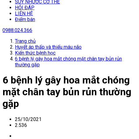
SUY NHƯƠC CƠ THỂ
HỎI ĐÁP
LIÊN HỆ
Điểm bán
0988.024.366
Trang chủ
Huyết áp thấp và thiếu máu não
Kiến thức bệnh học
6 bệnh lý gây hoa mắt chóng mặt chân tay bủn rủn
thường gặp
6 bệnh lý gây hoa mắt chóng
mặt chân tay bủn rủn thường
gặp
25/10/2021
2.536