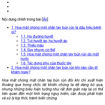
Nội dung chính trong bài [
Ẩn
]
1. Hoa mắt chóng mặt chân tay bủn rủn là dấu hiệu bệnh
gì?
1.1. Hạ đường huyết
1.2. Tụt huyết áp, hạ huyết áp
1.3. Thiếu máu
1.4. Suy nhược cơ thể
1.5. Hoa mắt chóng mặt chân tay bủn rủn do mất
nước
1.6. Tác dụng phụ của thuốc tây
2. Hoa mắt chóng mặt chân tay bủn rủn khi nào cần đi
khám ngay?
Hoa mắt chóng mặt chân tay bủn rủn đôi khi chỉ xuất hiện
thoáng qua trong chốc lát khiến chúng ta dễ dàng bỏ qua,
nhưng những biểu hiện tưởng như rất đơn giản này lại có thể
liên quan đến một tình trạng nguy hiểm, cần được phát hiện
và xử lý kịp thời, tránh biến chứng.