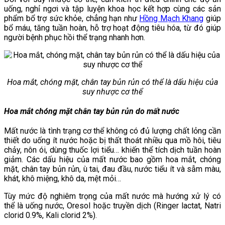
uống, nghỉ ngơi và tập luyện khoa học kết hợp cùng các sản
phẩm bổ trợ sức khỏe, chẳng hạn như
Hồng Mạch Khang
giúp
bổ máu, tăng tuần hoàn, hỗ trợ hoạt động tiêu hóa, từ đó giúp
người bệnh phục hồi thể trạng nhanh hơn.
Hoa mắt, chóng mặt, chân tay bủn rủn có thể là dấu hiệu của
suy nhược cơ thể
Hoa mắt chóng mặt chân tay bủn rủn do mất nước
Mất nước là tình trạng cơ thể không có đủ lượng chất lỏng cần
thiết do uống ít nước hoặc bị thất thoát nhiều qua mồ hôi, tiêu
chảy, nôn ói, dùng thuốc lợi tiểu… khiến thể tích dịch tuần hoàn
giảm. Các dấu hiệu của mất nước bao gồm hoa mắt, chóng
mặt, chân tay bủn rủn, ù tai, đau đầu, nước tiểu ít và sẫm màu,
khát, khô miệng, khô da, mệt mỏi…
Tùy mức độ nghiêm trọng của mất nước mà hướng xử lý có
thể là uống nước, Oresol hoặc truyền dịch (Ringer lactat, Natri
clorid 0.9%, Kali clorid 2%).