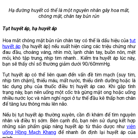
Hạ đường huyết có thể là một nguyên nhân gây hoa mắt,
chóng mặt, chân tay bủn rủn
Tụt huyết áp, hạ huyết áp
Hoa mắt chóng mặt bủn rủn chân tay có thể là dấu hiệu của
tụt
huyết áp
(hạ huyết áp) nếu xuất hiện cùng các triệu chứng như
đau đầu, choáng váng, nhìn mờ, lạnh chân tay, buồn nôn, mệt
mỏi, khó tập trung, nhịp tim nhanh… Kiểm tra huyết áp lúc này,
bạn sẽ thấy chỉ số thường giảm dưới 90/60mmHg.
Tụt huyết áp có thể liên quan đến vấn đề tim mạch (suy tim,
nhịp tim chậm), thiếu máu, mất nước, thiếu dinh dưỡng hoặc là
tác dụng phụ của thuốc điều trị huyết áp cao. Khi gặp tình
trạng này, bạn nên uống một cốc trà gừng mật ong hoặc uống
nhiều nước lọc và nằm nghỉ ngơi ở tư thế đầu kê thấp hơn chân
để tăng lưu thông máu lên não.
Nếu bị tụt huyết áp thường xuyên, cần đi khám để tìm nguyên
nhân và điều trị sớm. Bên cạnh đó, bạn nên sử dụng kết hợp
những sản phẩm giúp nâng huyết áp từ thảo dược như
viên
uống Hồng Mạch Khang
để nhanh ổn định lại huyết áp của