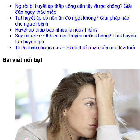
Người bị huyết áp thấp uống cần tây được không? Giải
đáp ngay thắc mắc
Tụt huyết áp có nên ăn đồ ngọt không? Giải pháp nào
cho người bệnh
Huyết áp thấp bao nhiêu là nguy hiểm?
Suy nhược cơ thể có nên truyền nước không? Lời khuyên
từ chuyên gia
Thiếu máu nhược sắc – Bệnh thiếu máu của mọi lứa tuổi
Bài viết nổi bật