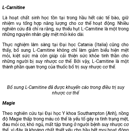
L-Carnitine
Là hoạt chất sinh học tồn tại trong hầu hết các tế bào, giữ
nhiệm vụ tổng hợp năng lượng cho cơ thể hoạt động. Nhiều
nghiên cứu đã chỉ ra rằng, sự thiếu hụt L-Carnitine là một trong
những nguyên nhân gây mệt mỏi kéo dài.
Thực nghiệm lâm sàng tại Đại học Catania (Italia) cũng cho
thấy, bổ sung L-Carnitine không chỉ làm giảm biểu hiện mệt
mỏi, kiệt sức mà còn giúp cải thiện sức khỏe tinh thần cho
những người bị suy nhược cơ thể. Bởi vậy, L-Carnitine là một
thành phần quan trọng của thuốc bổ trị suy nhược cơ thể.
Bổ sung L-Carnitine đã được khuyến cáo trong điều trị suy
nhược cơ thể
Magie
Theo nghiên cứu tại Đại học Y khoa Southampton (Anh), nồng
độ Magie thấp trong máu có thể là yếu tố gây ra tình trạng mệt,
đau mỏi cơ, khó ngủ, mất tập trung ở người bệnh suy nhược cơ
thể, vì đây là khoáng chất thiết yếu cho hầu hết mọi hoạt động