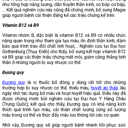
như tổng hợp năng lượng, dẫn truyền thần kinh, co bóp cơ bắp,
… Kết quả nghiên cứu này cũng đã chứng minh, bổ sung Magie
giúp người bệnh cải thiện đáng kể các triệu chứng kể trên.
Vitamin B12 và B9
Vitamin nhóm B, đặc biệt là vitamin B12 và B9 có nhiều chức
năng quan trọng như tham gia tạo máu, ổn định thần kinh, đảm
bảo quá trình trao đổi chất linh hoạt,… Nghiên cứu tại Đại học
Gothenburg (Thụy Điển) cho thấy, bổ sung kết hợp vitamin B12
và B9 giúp cải thiện triệu chứng mệt mỏi, giảm căng thẳng tinh
thần ở những người bị suy nhược cơ thể.
Đương quy
Đương quy
là vị thuốc bổ đông y dùng rất tốt cho những
trường hợp bị suy nhược cơ thể, thiếu máu,
huyết áp thấp
lâu
ngày nhờ tác dụng bổ máu và hoạt huyết hiệu quả. Điều này đã
được chứng minh bởi nghiên cứu tại Đại học Y Hàng Châu
(Trung Quốc), kết quả cho thấy, Đương quy có khả năng kích
thích quá trình tạo máu, cải thiện chất lượng cùng số lượng
máu trong cơ thể và thúc đẩy máu lưu thông tới các cơ quan.
Nhờ vậy, Đương quy sẽ giúp người bệnh nhanh hồi phục sức