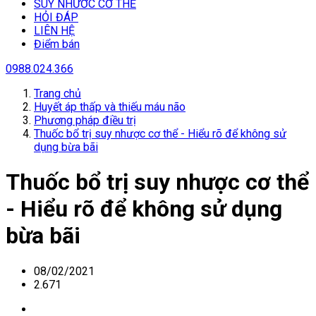
SUY NHƯƠC CƠ THỂ
HỎI ĐÁP
LIÊN HỆ
Điểm bán
0988.024.366
Trang chủ
Huyết áp thấp và thiếu máu não
Phương pháp điều trị
Thuốc bổ trị suy nhược cơ thể - Hiểu rõ để không sử
dụng bừa bãi
Thuốc bổ trị suy nhược cơ thể
- Hiểu rõ để không sử dụng
bừa bãi
08/02/2021
2.671