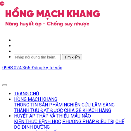
Tìm kiếm
0988.024.366
Đăng ký tư vấn
TRANG CHỦ
HỒNG MẠCH KHANG
THÔNG TIN SẢN PHẨM
NGHIÊN CỨU LÂM SÀNG
THÀNH TỰU ĐẠT ĐƯỢC
CHIA SẺ KHÁCH HÀNG
HUYẾT ÁP THẤP VÀ THIẾU MÁU NÃO
KIẾN THỨC BỆNH HỌC
PHƯƠNG PHÁP ĐIỀU TRỊ
CHẾ
ĐỘ DINH DƯỠNG