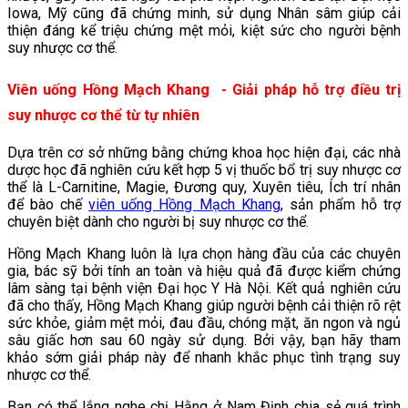
Iowa, Mỹ cũng đã chứng minh, sử dụng Nhân sâm giúp cải
thiện đáng kể triệu chứng mệt mỏi, kiệt sức cho người bệnh
suy nhược cơ thể.
Viên uống Hồng Mạch Khang - Giải pháp hỗ trợ điều trị
suy nhược cơ thể từ tự nhiên
Dựa trên cơ sở những bằng chứng khoa học hiện đại, các nhà
dược học đã nghiên cứu kết hợp 5 vị thuốc bổ trị suy nhược cơ
thể là L-Carnitine, Magie, Đương quy, Xuyên tiêu, Ích trí nhân
để bào chế
viên uống Hồng Mạch Khang
, sản phẩm hỗ trợ
chuyên biệt dành cho người bị suy nhược cơ thể.
Hồng Mạch Khang luôn là lựa chọn hàng đầu của các chuyên
gia, bác sỹ bởi tính an toàn và hiệu quả đã được kiểm chứng
lâm sàng tại bệnh viện Đại học Y Hà Nội. Kết quả nghiên cứu
đã cho thấy, Hồng Mạch Khang giúp người bệnh cải thiện rõ rệt
sức khỏe, giảm mệt mỏi, đau đầu, chóng mặt, ăn ngon và ngủ
sâu giấc hơn sau 60 ngày sử dụng. Bởi vậy, bạn hãy tham
khảo sớm giải pháp này để nhanh khắc phục tình trạng suy
nhược cơ thể.
Bạn có thể lắng nghe chị Hằng ở Nam Định chia sẻ quá trình