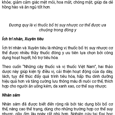
khỏe; giảm cảm giác mệt mỏi, hoa mắt, chóng mặt; giúp da dẻ
hồng hào và ăn ngủ tốt hơn.
Đương quy là vị thuốc bổ trị suy nhược cơ thể được ưa
chuộng trong đông y
Ích trí nhân, Xuyên tiêu
Ích trí nhân và Xuyên tiêu là những vị thuốc bổ trị suy nhược cơ
thể được nhiều thầy thuốc đông y ưu tiên lựa chọn bởi công
dụng hoạt huyết, hỗ trợ tiêu hóa.
Theo cuốn “Những cây thuốc và vị thuốc Việt Nam”, hai thảo
dược này giúp kiện tỳ điều vị, cải thiện hoạt động của dạ dày,
lách, tụy để thúc đẩy quá trình tiêu hóa, hấp thu dinh dưỡng
hiệu quả hơn và tăng cường lưu thông máu đi nuôi cơ thể, thích
hợp cho người ăn uống kém, da xanh xao, cơ thể suy nhược.
Nhân sâm
Nhân sâm đã được biết đến rộng rãi bởi tác dụng bồi bổ cơ
thể, nâng cao thể trạng, dùng cho những trường hợp cơ thể suy
nhược, gầy ốm lâu ngày rất phù hợp. Nghiên cứu tại Đại học