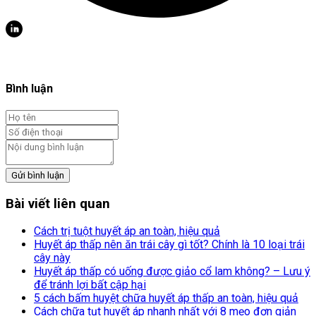
Bình luận
Gửi bình luận
Bài viết liên quan
Cách trị tuột huyết áp an toàn, hiệu quả
Huyết áp thấp nên ăn trái cây gì tốt? Chính là 10 loại trái
cây này
Huyết áp thấp có uống được giảo cổ lam không? – Lưu ý
để tránh lợi bất cập hại
5 cách bấm huyệt chữa huyết áp thấp an toàn, hiệu quả
Cách chữa tụt huyết áp nhanh nhất với 8 mẹo đơn giản